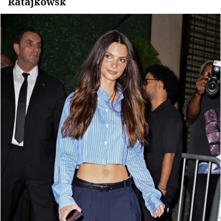
Ratajkowsk
Đọc Thanh Niên trên điện thoại
Theo dõi báo trên
Hotline
Liên hệ quảng cáo
0906 645 777
0908 780 404
Đặt báo
Quảng cáo
RSS
Tòa soạn
Chính sách bảo m
Tổng biên tập: Nguyễn Ngọc Toàn
Phó tổng biên tập: Hải Thành
Ủy viên Ban biên tập - Tổng Thư ký tòa soạn: Trần Việt Hưng