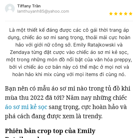
Tin đã xem
Tiffany Trần
Đánh giá tác giả
Chào ngày mới
lamthuyanh85@yahoo.com
Tin 24h
Đăng xuất
Là một thiết kế đáng được các cô gái thời trang áp
Tin thị trường
Tin 360
dụng, chiếc áo sơ mi sang trọng, thoải mái cực hoàn
hảo với giới nữ công sở. Emily Ratajkowski và
Video
Podcasts
Zendaya từng đặt cược vào chiếc áo sơ mi kẻ sọc,
một trong những món đồ nổi bật của văn hóa preppy,
bởi vì chiếc áo cơ bản này có thể mặc ở mọi nơi và
Magazine
hoàn hảo khi mix cùng với mọi items đi cùng nó.
Bạn nên có mẫu áo sơ mi nào trong tủ đồ khi
Sản phẩm khác
mùa thu 2022 đã tới? Năm nay những chiếc
Tiện ích
Bạn cần biết
áo sơ mi kẻ sọc
sang trọng, cực hoàn hảo và
phá cách đang được xem là trendy.
Thông tin tòa soạn
Liên hệ quảng cáo
Phiên bản crop top của Emily