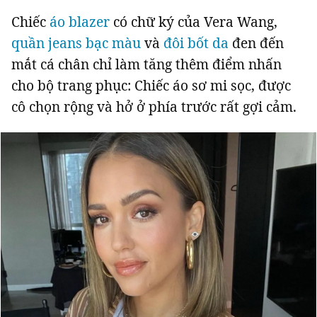
Chiếc
áo blazer
có chữ ký của Vera Wang,
quần jeans bạc màu
và
đôi bốt da
đen đến
mắt cá chân chỉ làm tăng thêm điểm nhấn
cho bộ trang phục: Chiếc áo sơ mi sọc, được
cô chọn rộng và hở ở phía trước rất gợi cảm.