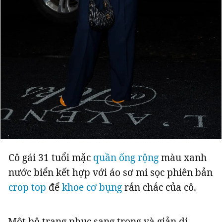
Cô gái 31 tuổi mặc
quần ống rộng
màu xanh
nước biển kết hợp với áo sơ mi sọc phiên bản
crop top
để
khoe cơ bụng
rắn chắc của cô.
Một bộ trang phục sang trọng và giản dị