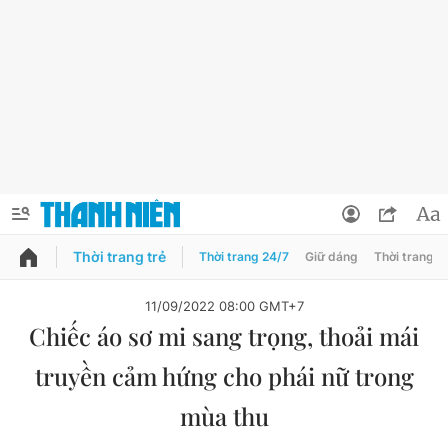
Thời trang trẻ
Thời trang 24/7
Giữ dáng
Thời trang n
PODCAST
QUẢNG CÁO
ĐẶT BÁO
11/09/2022 08:00 GMT+7
Chiếc áo sơ mi sang trọng, thoải mái
Thông tin tài khoản
truyền cảm hứng cho phái nữ trong
Đổi mật khẩu
Chuyên mục
mùa thu
Tin đã lưu
Chuyên mục khác