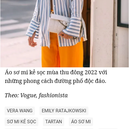
Áo sơ mi kẻ sọc mùa thu đông 2022 với
những phong cách đường phố độc đáo.
Theo: Vogue, fashionista
VERA WANG
EMILY RATAJKOWSKI
SƠ MI KẺ SỌC
TARTAN
ÁO SƠ MI