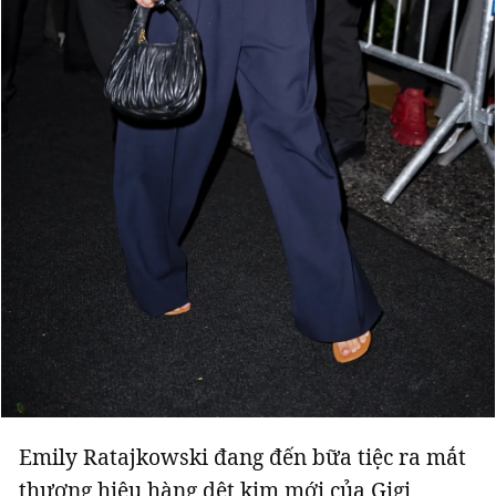
Giấy phép xuất bản số 110/GP - BTTTT cấp ngày 24.3.2020
© 2003-2026 Bản quyền thuộc về Báo Thanh Niên. Cấm sao chép
dưới mọi hình thức nếu không có sự chấp thuận bằng văn bản.
Phát triển bởi ePi Technologies, JSC.
Emily Ratajkowski đang đến bữa tiệc ra mắt
thương hiệu hàng dệt kim mới của Gigi