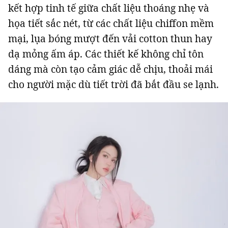
kết hợp tinh tế giữa chất liệu thoáng nhẹ và
họa tiết sắc nét, từ các chất liệu chiffon mềm
mại, lụa bóng mượt đến vải cotton thun hay
Đọc Thanh Niên trên điện thoại
dạ mỏng ấm áp. Các thiết kế không chỉ tôn
dáng mà còn tạo cảm giác dễ chịu, thoải mái
cho người mặc dù tiết trời đã bắt đầu se lạnh.
Theo dõi báo trên
Hotline
Liên hệ quảng cáo
0906 645 777
0908 780 404
Đặt báo
Quảng cáo
RSS
Tòa soạn
Chính sách bảo m
Tổng biên tập: Nguyễn Ngọc Toàn
Phó tổng biên tập: Hải Thành
Ủy viên Ban biên tập - Tổng Thư ký tòa soạn: Trần Việt Hưng