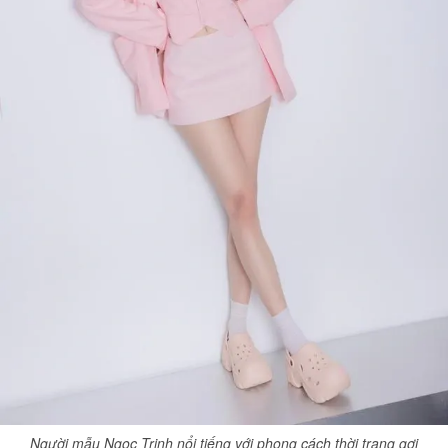
Giấy phép xuất bản số 110/GP - BTTTT cấp ngày 24.3.2020
© 2003-2026 Bản quyền thuộc về Báo Thanh Niên. Cấm sao chép
dưới mọi hình thức nếu không có sự chấp thuận bằng văn bản.
Phát triển bởi ePi Technologies, JSC.
Người mẫu Ngọc Trinh nổi tiếng với phong cách thời trang gợi