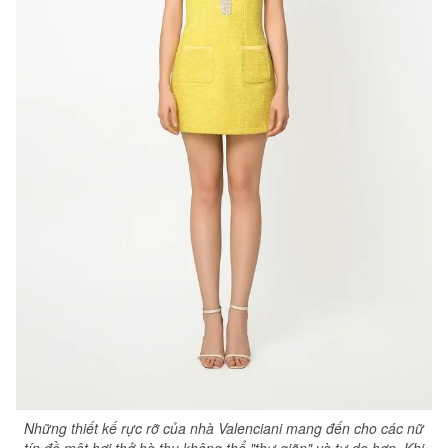
Những thiết kế rực rỡ của nhà Valenciani mang đến cho các nữ