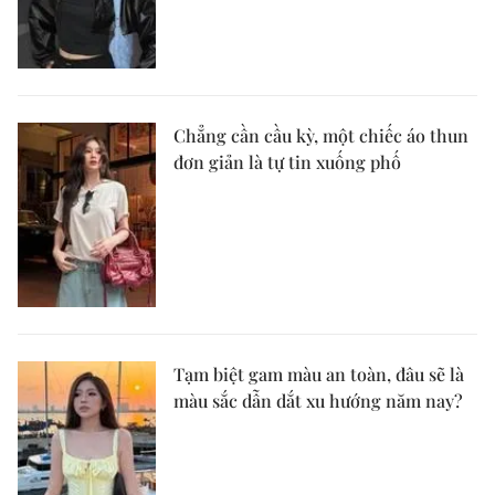
Chẳng cần cầu kỳ, một chiếc áo thun
đơn giản là tự tin xuống phố
Tạm biệt gam màu an toàn, đâu sẽ là
màu sắc dẫn dắt xu hướng năm nay?