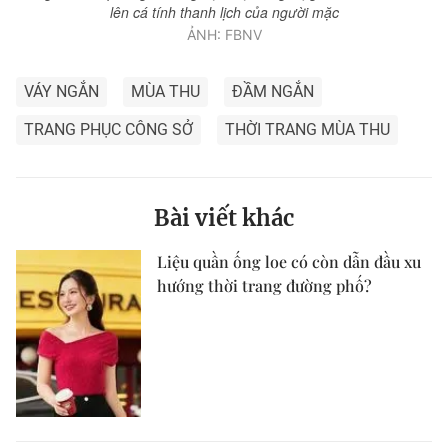
lên cá tính thanh lịch của người mặc
ẢNH: FBNV
VÁY NGẮN
MÙA THU
ĐẦM NGẮN
TRANG PHỤC CÔNG SỞ
THỜI TRANG MÙA THU
Bài viết khác
Liệu quần ống loe có còn dẫn đầu xu
hướng thời trang đường phố?