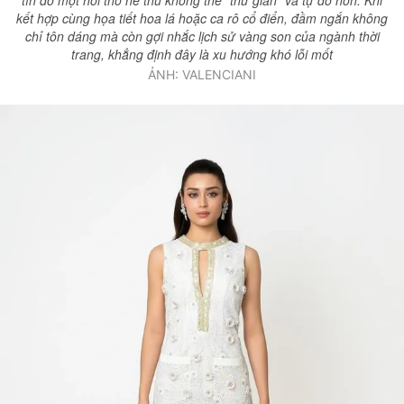
tín đồ một hơi thở hè thu không thể "thư giãn" và tự do hơn. Khi
kết hợp cùng họa tiết hoa lá hoặc ca rô cổ điển, đầm ngắn không
chỉ tôn dáng mà còn gợi nhắc lịch sử vàng son của ngành thời
trang, khẳng định đây là xu hướng khó lỗi mốt
ẢNH: VALENCIANI