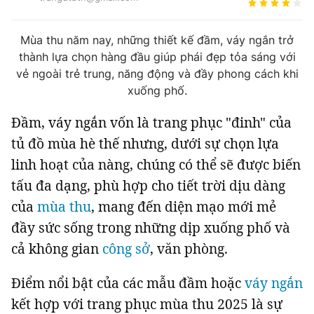
Tin đã xem
Chào ngày mới
Tin 24h
Mùa thu năm nay, những thiết kế đầm, váy ngắn trở
Đăng xuất
thành lựa chọn hàng đầu giúp phái đẹp tỏa sáng với
Tin thị trường
Tin 360
vẻ ngoài trẻ trung, năng động và đầy phong cách khi
xuống phố.
Video
Podcasts
Đầm, váy ngắn vốn là trang phục "đinh" của
tủ đồ mùa hè thế nhưng, dưới sự chọn lựa
Magazine
linh hoạt của nàng, chúng có thể sẽ được biến
tấu đa dạng, phù hợp cho tiết trời dịu dàng
của
mùa thu
, mang đến diện mạo mới mẻ
Sản phẩm khác
đầy sức sống trong những dịp xuống phố và
Tiện ích
Bạn cần biết
cả không gian
công sở
, văn phòng.
Thông tin tòa soạn
Liên hệ quảng cáo
Điểm nổi bật của các mẫu đầm hoặc
váy ngắn
kết hợp với trang phục mùa thu 2025 là sự