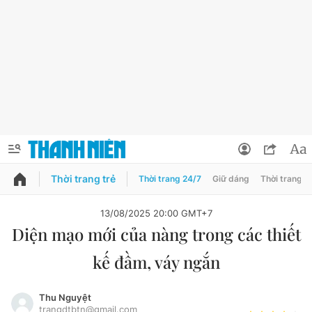
Thời trang trẻ
Thời trang 24/7
Giữ dáng
Thời trang n
PODCAST
QUẢNG CÁO
ĐẶT BÁO
13/08/2025 20:00 GMT+7
Diện mạo mới của nàng trong các thiết
Thông tin tài khoản
kế đầm, váy ngắn
Đổi mật khẩu
Chuyên mục
Tin đã lưu
Thu Nguyệt
Đánh giá tác giả
trangdtbtn@gmail.com
Chuyên mục khác