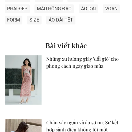
PHÁI ĐẸP
MÀU HỒNG ĐÀO
ÁO DÀI
VOAN
FORM
SIZE
ÁO DÀI TẾT
Bài viết khác
Những xu hướng giày 'đổi gió' cho
phong cách ngày giao mùa
Chân váy ngắn và áo sơ mi: Sự kết
hợp sành điệu không lỗi mốt