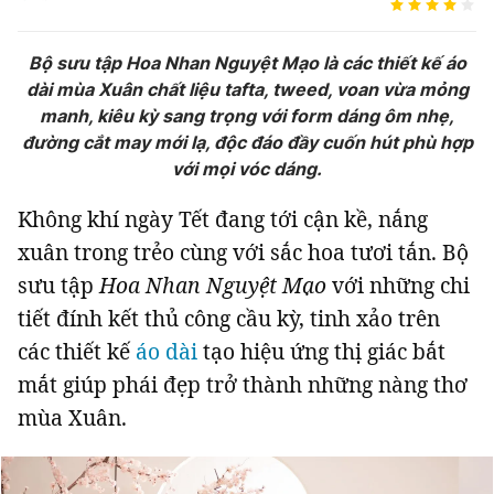
Tin đã xem
Chào ngày mới
Tin 24h
Bộ sưu tập Hoa Nhan Nguyệt Mạo là các thiết kế áo
Đăng xuất
dài mùa Xuân chất liệu tafta, tweed, voan vừa mỏng
Tin thị trường
Tin 360
manh, kiêu kỳ sang trọng với form dáng ôm nhẹ,
đường cắt may mới lạ, độc đáo đầy cuốn hút phù hợp
với mọi vóc dáng.
Video
Podcasts
Không khí ngày Tết đang tới cận kề, nắng
Magazine
xuân trong trẻo cùng với sắc hoa tươi tắn. Bộ
sưu tập
Hoa Nhan Nguyệt Mạo
với những chi
tiết đính kết thủ công cầu kỳ, tinh xảo trên
Sản phẩm khác
các thiết kế
áo dài
tạo hiệu ứng thị giác bắt
Tiện ích
Bạn cần biết
mắt giúp phái đẹp trở thành những nàng thơ
mùa Xuân.
Thông tin tòa soạn
Liên hệ quảng cáo