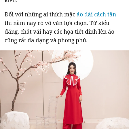
kiều.
Giấy phép xuất bản số 110/GP - BTTTT cấp ngày 24.3.2020
© 2003-2026 Bản quyền thuộc về Báo Thanh Niên. Cấm sao chép
Đối với những ai thích mặc
áo dài cách tân
dưới mọi hình thức nếu không có sự chấp thuận bằng văn bản.
thì năm nay có vô vàn lựa chọn. Từ kiểu
Phát triển bởi ePi Technologies, JSC.
dáng, chất vải hay các họa tiết đính lên áo
cũng rất đa dạng và phong phú.