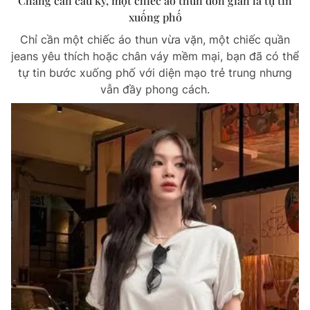
Chẳng cần cầu kỳ, một chiếc áo thun đơn giản là tự tin
xuống phố
Chỉ cần một chiếc áo thun vừa vặn, một chiếc quần
jeans yêu thích hoặc chân váy mềm mại, bạn đã có thể
tự tin bước xuống phố với diện mạo trẻ trung nhưng
vẫn đầy phong cách.