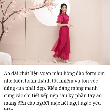
Đọc Thanh Niên trên điện thoại
Theo dõi báo trên
Hotline
Liên hệ quảng cáo
Áo dài chất liệu voan màu hồng đào form ôm
0906 645 777
0908 780 404
nhẹ luôn hoàn thành tốt nhiệm vụ tôn vóc
dáng của phái đẹp. Kiểu dáng mỏng manh
Đặt báo
Quảng cáo
RSS
Tòa soạn
Chính sách bảo m
cùng các chi tiết xếp nếp cầu kỳ phần tay áo
Tổng biên tập: Nguyễn Ngọc Toàn
mang đến cho người mặc nét ngọt ngào yêu
Phó tổng biên tập: Hải Thành
Ủy viên Ban biên tập - Tổng Thư ký tòa soạn: Trần Việt Hưng