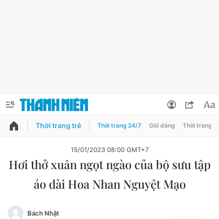
Thời trang trẻ
Thời trang 24/7
Giữ dáng
Thời trang n
PODCAST
QUẢNG CÁO
ĐẶT BÁO
15/01/2023 08:00 GMT+7
Hơi thở xuân ngọt ngào của bộ sưu tập
Thông tin tài khoản
áo dài Hoa Nhan Nguyệt Mạo
Đổi mật khẩu
Chuyên mục
Tin đã lưu
Đánh giá tác giả
Bách Nhật
Chuyên mục khác