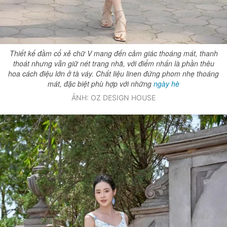
Giấy phép xuất bản số 110/GP - BTTTT cấp ngày 24.3.2020
© 2003-2026 Bản quyền thuộc về Báo Thanh Niên. Cấm sao chép
dưới mọi hình thức nếu không có sự chấp thuận bằng văn bản.
Phát triển bởi ePi Technologies, JSC.
Thiết kế đầm cổ xẻ chữ V mang đến cảm giác thoáng mát, thanh
thoát nhưng vẫn giữ nét trang nhã, với điểm nhấn là phần thêu
hoa cách điệu lớn ở tà váy. Chất liệu linen đứng phom nhẹ thoáng
mát, đặc biệt phù hợp với những
ngày hè
ẢNH: OZ DESIGN HOUSE