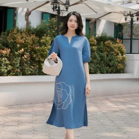
Đọc Thanh Niên trên điện thoại
Theo dõi báo trên
Hotline
Liên hệ quảng cáo
0906 645 777
0908 780 404
Đặt báo
Quảng cáo
RSS
Tòa soạn
Chính sách bảo m
Tổng biên tập: Nguyễn Ngọc Toàn
Phó tổng biên tập: Hải Thành
Ủy viên Ban biên tập - Tổng Thư ký tòa soạn: Trần Việt Hưng