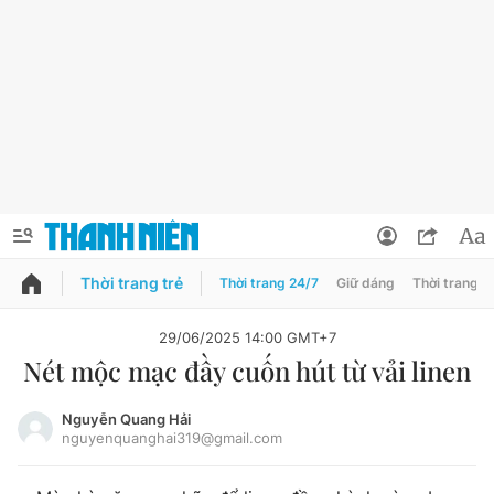
Thời trang trẻ
Thời trang 24/7
Giữ dáng
Thời trang n
PODCAST
QUẢNG CÁO
ĐẶT BÁO
29/06/2025 14:00 GMT+7
Nét mộc mạc đầy cuốn hút từ vải linen
Thông tin tài khoản
Đổi mật khẩu
Nguyễn Quang Hải
Chuyên mục
nguyenquanghai319@gmail.com
Tin đã lưu
Chuyên mục khác