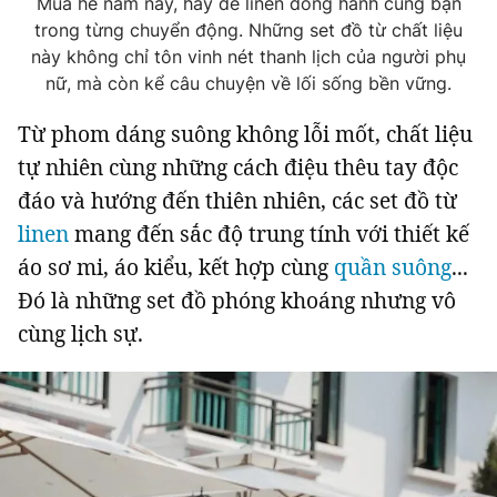
Mùa hè năm nay, hãy để linen đồng hành cùng bạn
Tin đã xem
trong từng chuyển động. Những set đồ từ chất liệu
Chào ngày mới
Tin 24h
này không chỉ tôn vinh nét thanh lịch của người phụ
Đăng xuất
nữ, mà còn kể câu chuyện về lối sống bền vững.
Tin thị trường
Tin 360
Từ phom dáng suông không lỗi mốt, chất liệu
tự nhiên cùng những cách điệu thêu tay độc
Video
Podcasts
đáo và hướng đến thiên nhiên, các set đồ từ
linen
mang đến sắc độ trung tính với thiết kế
Magazine
áo sơ mi, áo kiểu, kết hợp cùng
quần suông
...
Đó là những set đồ phóng khoáng nhưng vô
cùng lịch sự.
Sản phẩm khác
Tiện ích
Bạn cần biết
Thông tin tòa soạn
Liên hệ quảng cáo