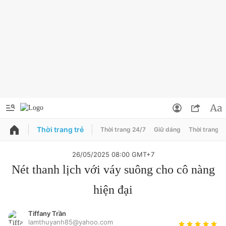
Thời trang trẻ
Thời trang 24/7
Giữ dáng
Thời trang n
PODCAST
QUẢNG CÁO
ĐẶT BÁO
26/05/2025 08:00 GMT+7
Thông tin tài khoản
Nét thanh lịch với váy suông cho cô nàng
hiện đại
Đổi mật khẩu
Chuyên mục
Tin đã lưu
Đánh giá tác giả
Tiffany Trần
lamthuyanh85@yahoo.com
Chuyên mục khác