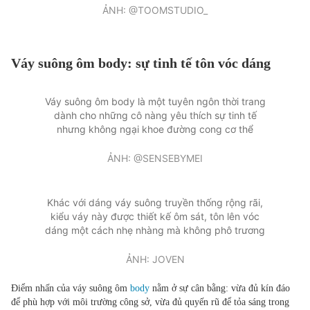
ẢNH: @TOOMSTUDIO_
Đọc Thanh Niên trên điện thoại
Váy suông ôm body: sự tinh tế tôn vóc dáng
Váy suông ôm body là một tuyên ngôn thời trang
dành cho những cô nàng yêu thích sự tinh tế
Theo dõi báo trên
nhưng không ngại khoe đường cong cơ thể
Hotline
Liên hệ quảng cáo
ẢNH: @SENSEBYMEI
0906 645 777
0908 780 404
Khác với dáng váy suông truyền thống rộng rãi,
Đặt báo
Quảng cáo
RSS
Tòa soạn
Chính sách bảo m
kiểu váy này được thiết kế ôm sát, tôn lên vóc
dáng một cách nhẹ nhàng mà không phô trương
Tổng biên tập: Nguyễn Ngọc Toàn
Phó tổng biên tập: Hải Thành
Ủy viên Ban biên tập - Tổng Thư ký tòa soạn: Trần Việt Hưng
ẢNH: JOVEN
Giấy phép xuất bản số 110/GP - BTTTT cấp ngày 24.3.2020
Điểm nhấn của váy suông ôm
body
nằm ở sự cân bằng: vừa đủ kín đáo
© 2003-2026 Bản quyền thuộc về Báo Thanh Niên. Cấm sao chép
để phù hợp với môi trường công sở, vừa đủ quyến rũ để tỏa sáng trong
dưới mọi hình thức nếu không có sự chấp thuận bằng văn bản.