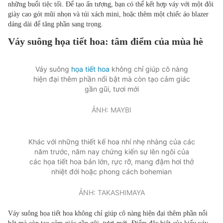
những buổi tiệc tối. Để tạo ấn tượng, bạn có thể kết hợp váy với một đôi
Phát triển bởi ePi Technologies, JSC.
giày cao gót mũi nhọn và túi xách mini, hoặc thêm một chiếc áo blazer
dáng dài để tăng phần sang trọng.
Váy suông họa tiết hoa: tâm điểm của mùa hè
Váy suông
họa tiết hoa
không chỉ giúp cô nàng
hiện đại thêm phần nổi bật mà còn tạo cảm giác
gần gũi, tươi mới
ẢNH: MAYBI
Khác với những thiết kế hoa nhí nhẹ nhàng của các
năm trước, năm nay chứng kiến sự lên ngôi của
các họa tiết hoa bản lớn, rực rỡ, mang đậm hơi thở
nhiệt đới hoặc phong cách bohemian
ẢNH: TAKASHIMAYA
Váy suông họa tiết hoa không chỉ giúp cô nàng hiện đại thêm phần nổi