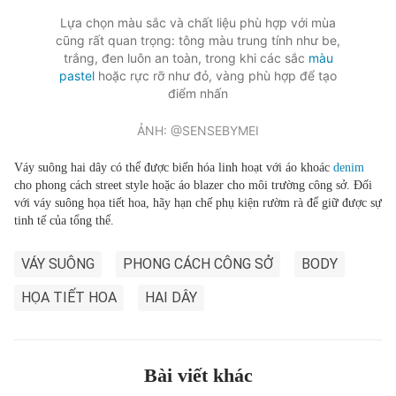
Lựa chọn màu sắc và chất liệu phù hợp với mùa
cũng rất quan trọng: tông màu trung tính như be,
trắng, đen luôn an toàn, trong khi các sắc
màu
pastel
hoặc rực rỡ như đỏ, vàng phù hợp để tạo
điểm nhấn
ẢNH: @SENSEBYMEI
Váy suông hai dây có thể được biến hóa linh hoạt với áo khoác
denim
cho phong cách street style hoặc áo blazer cho môi trường công sở. Đối
với váy suông họa tiết hoa, hãy hạn chế phụ kiện rườm rà để giữ được sự
tinh tế của tổng thể.
VÁY SUÔNG
PHONG CÁCH CÔNG SỞ
BODY
HỌA TIẾT HOA
HAI DÂY
Bài viết khác