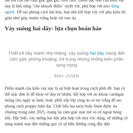
bật mà còn tạo cảm giác gần gũi, tươi mới. Điểm đặc biệt của kiểu váy
này là khả năng "che khuyết điểm" tuyệt vời, phù hợp với mọi
dáng
người
. Để tạo phong cách hài hòa, bạn nên kết hợp váy với phụ kiện tối
giản như giày mules trắng hoặc túi tote da.
Váy suông hai dây: lựa chọn hoàn hảo
Thiết kế dây mảnh nhẹ nhàng, váy suông
hai dây
mang đến
cảm giác phóng khoáng, trẻ trung nhưng không kém phần
sang trọng
ẢNH: JOVEN
Điểm mạnh của kiểu váy này là sự linh hoạt trong cách phối đồ: bạn có
thể mặc đơn lẻ để khoe vẻ đẹp tự nhiên, kết hợp với áo khoác cardigan
mỏng cho ngày se lạnh, hoặc phối xếp lớp cùng áo sơ mi trắng để tạo
phong cách preppy hiện đại. Chất liệu lụa satin hoặc linen được ưa
chuộng trong năm 2025, mang lại cảm giác mát mẻ và vẻ ngoài bóng
bẩy. Đặc biệt, váy suông hai dây phù hợp với mọi vóc dáng, từ những cô
nàng mảnh mai đến những quý cô sở hữu đường cong đầy đặn.