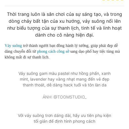
Tin đã xem
Chào ngày mới
Tin 24h
Thời trang luôn là sân chơi của sự sáng tạo, và trong
Đăng xuất
dòng chảy bất tận của xu hướng, váy suông nổi lên
như biểu tượng của sự thanh lịch, tinh tế và linh hoạt
Tin thị trường
Tin 360
dành cho cô nàng hiện đại.
Váy suông
trở thành người bạn đồng hành lý tưởng, giúp phái đẹp dễ
Video
Podcasts
dàng chuyển đổi từ
phong cách công sở
sang dạo phố hay tiệc tùng mà
không mất đi sự thanh lịch.
Magazine
Váy suông gam màu pastel như hồng phấn, xanh
mint, lavender hay vàng nhạt mang đến vẻ đẹp
thanh thoát, dễ dàng hack tuổi và tôn làn da
Sản phẩm khác
Tiện ích
ẢNH: @TOOMSTUDIO_
Bạn cần biết
Thông tin tòa soạn
Liên hệ quảng cáo
Với váy suông trơn dáng dài, hãy ưu tiên phụ kiện
tối giản để định hình phong cách