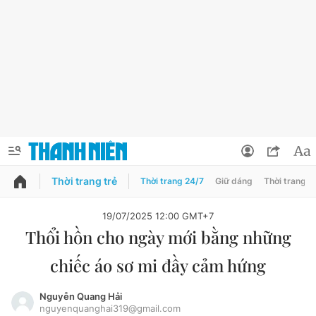
Thời trang trẻ
Thời trang 24/7
Giữ dáng
Thời trang n
PODCAST
QUẢNG CÁO
ĐẶT BÁO
19/07/2025 12:00 GMT+7
Thổi hồn cho ngày mới bằng những
Thông tin tài khoản
chiếc áo sơ mi đầy cảm hứng
Đổi mật khẩu
Chuyên mục
Tin đã lưu
Nguyễn Quang Hải
nguyenquanghai319@gmail.com
Chuyên mục khác