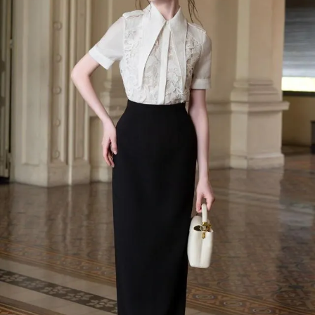
Đọc Thanh Niên trên điện thoại
Theo dõi báo trên
Hotline
Liên hệ quảng cáo
0906 645 777
0908 780 404
Đặt báo
Quảng cáo
RSS
Tòa soạn
Chính sách bảo m
Tổng biên tập: Nguyễn Ngọc Toàn
Phó tổng biên tập: Hải Thành
Ủy viên Ban biên tập - Tổng Thư ký tòa soạn: Trần Việt Hưng