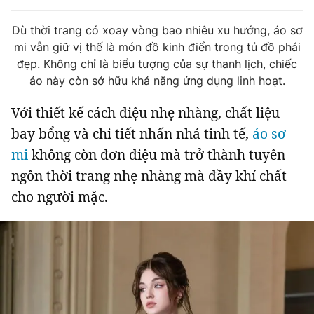
Tin đã xem
Chào ngày mới
Tin 24h
Dù thời trang có xoay vòng bao nhiêu xu hướng, áo sơ
mi vẫn giữ vị thế là món đồ kinh điển trong tủ đồ phái
Đăng xuất
đẹp. Không chỉ là biểu tượng của sự thanh lịch, chiếc
Tin thị trường
Tin 360
áo này còn sở hữu khả năng ứng dụng linh hoạt.
Với thiết kế cách điệu nhẹ nhàng, chất liệu
Video
Podcasts
bay bổng và chi tiết nhấn nhá tinh tế,
áo sơ
mi
không còn đơn điệu mà trở thành tuyên
Magazine
ngôn thời trang nhẹ nhàng mà đầy khí chất
cho người mặc.
Sản phẩm khác
Tiện ích
Bạn cần biết
Thông tin tòa soạn
Liên hệ quảng cáo