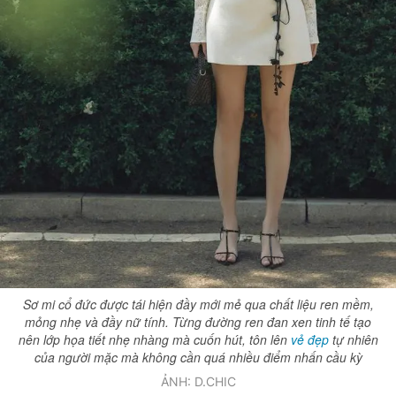
Sơ mi cổ đức được tái hiện đầy mới mẻ qua chất liệu ren mềm,
mỏng nhẹ và đầy nữ tính. Từng đường ren đan xen tinh tế tạo
nên lớp họa tiết nhẹ nhàng mà cuốn hút, tôn lên
vẻ đẹp
tự nhiên
của người mặc mà không cần quá nhiều điểm nhấn cầu kỳ
ẢNH: D.CHIC