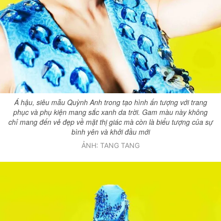
Giấy phép xuất bản số 110/GP - BTTTT cấp ngày 24.3.2020
© 2003-2026 Bản quyền thuộc về Báo Thanh Niên. Cấm sao chép
dưới mọi hình thức nếu không có sự chấp thuận bằng văn bản.
Phát triển bởi ePi Technologies, JSC.
Á hậu, siêu mẫu Quỳnh Anh trong tạo hình ấn tượng với trang
phục và phụ kiện mang sắc xanh da trời. Gam màu này không
chỉ mang đến vẻ đẹp về mặt thị giác mà còn là biểu tượng của sự
bình yên và khởi đầu mới
ẢNH: TANG TANG