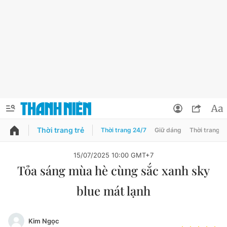
Thời trang trẻ
Thời trang 24/7
Giữ dáng
Thời trang n
PODCAST
QUẢNG CÁO
ĐẶT BÁO
15/07/2025 10:00 GMT+7
Tỏa sáng mùa hè cùng sắc xanh sky
Thông tin tài khoản
blue mát lạnh
Đổi mật khẩu
Chuyên mục
Tin đã lưu
Đánh giá tác giả
Kim Ngọc
Chuyên mục khác