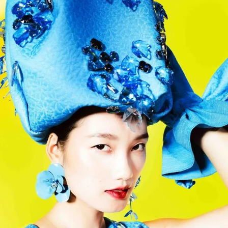
Đọc Thanh Niên trên điện thoại
Theo dõi báo trên
Hotline
Liên hệ quảng cáo
0906 645 777
0908 780 404
Đặt báo
Quảng cáo
RSS
Tòa soạn
Chính sách bảo m
Tổng biên tập: Nguyễn Ngọc Toàn
Phó tổng biên tập: Hải Thành
Ủy viên Ban biên tập - Tổng Thư ký tòa soạn: Trần Việt Hưng