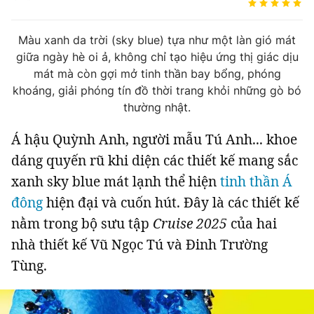
Tin đã xem
Chào ngày mới
Tin 24h
Màu xanh da trời (sky blue) tựa như một làn gió mát
Đăng xuất
giữa ngày hè oi ả, không chỉ tạo hiệu ứng thị giác dịu
Tin thị trường
Tin 360
mát mà còn gợi mở tinh thần bay bổng, phóng
khoáng, giải phóng tín đồ thời trang khỏi những gò bó
thường nhật.
Video
Podcasts
Á hậu Quỳnh Anh, người mẫu Tú Anh... khoe
Magazine
dáng quyến rũ khi diện các thiết kế mang sắc
xanh sky blue mát lạnh thể hiện
tinh thần Á
đông
hiện đại và cuốn hút. Đây là các thiết kế
Sản phẩm khác
nằm trong bộ sưu tập
Cruise 2025
của hai
Tiện ích
Bạn cần biết
nhà thiết kế Vũ Ngọc Tú và Đinh Trường
Tùng.
Thông tin tòa soạn
Liên hệ quảng cáo