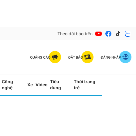
Theo dõi báo trên
QUẢNG CÁO
ĐẶT BÁO
ĐĂNG NHẬP
Công
Tiêu
Thời trang
Xe
Video
nghệ
dùng
trẻ