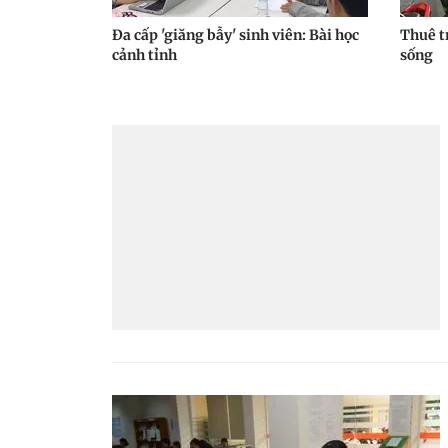
Đa cấp 'giăng bẫy' sinh viên: Bài học
Thuê t
cảnh tỉnh
sống