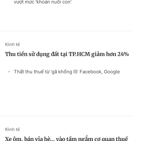
vượt mức 'khoán nuôi con'
Kinh tế
Thu tiền sử dụng đất tại TP.HCM giảm hơn 24%
Thất thu thuế từ 'gã khổng lồ' Facebook, Google
Kinh tế
Xe ôm, bán vỉa hè… vào tầm ngắm cơ quan thuế