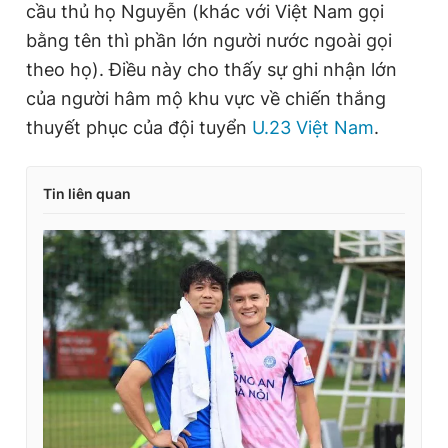
n
i
cầu thủ họ Nguyễn (khác với Việt Nam gọi
t
o
bằng tên thì phần lớn người nước ngoài gọi
T
n
theo họ). Điều này cho thấy sự ghi nhận lớn
i
của người hâm mộ khu vực về chiến thắng
m
thuyết phục của đội tuyển
U.23 Việt Nam
.
e
Tin liên quan