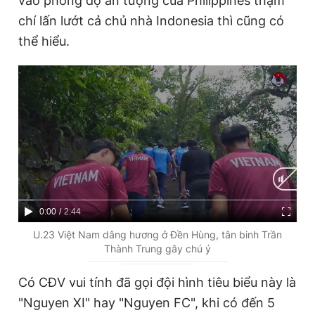
vào phong độ ấn tượng của Philippines thậm
chí lấn lướt cả chủ nhà Indonesia thì cũng có
thể hiểu.
C
0:00
/
D
2:44
u
u
U.23 Việt Nam dâng hương ở Đền Hùng, tân binh Trần
Thành Trung gây chú ý
r
r
r
a
Có CĐV vui tính đã gọi đội hình tiêu biểu này là
e
t
"Nguyen XI" hay "Nguyen FC", khi có đến 5