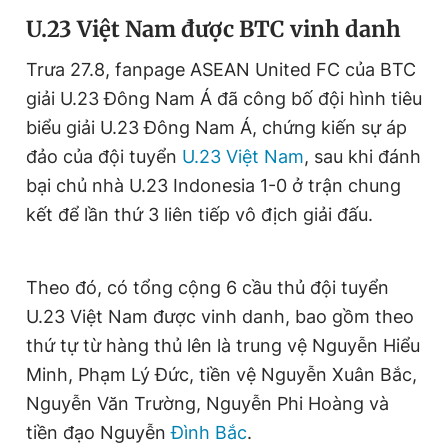
Giấy phép xuất bản số 110/GP - BTTTT cấp ngày 24.3.2020
U.23 Việt Nam được BTC vinh danh
© 2003-2026 Bản quyền thuộc về Báo Thanh Niên. Cấm sao
chép dưới mọi hình thức nếu không có sự chấp thuận bằng văn
Trưa 27.8, fanpage ASEAN United FC của BTC
bản. Phát triển bởi ePi Technologies, JSC.
giải U.23 Đông Nam Á đã công bố đội hình tiêu
biểu giải U.23 Đông Nam Á, chứng kiến sự áp
đảo của đội tuyển
U.23 Việt Nam
, sau khi đánh
bại chủ nhà U.23 Indonesia 1-0 ở trận chung
kết để lần thứ 3 liên tiếp vô địch giải đấu.
Theo đó, có tổng cộng 6 cầu thủ đội tuyển
U.23 Việt Nam được vinh danh, bao gồm theo
thứ tự từ hàng thủ lên là trung vệ Nguyễn Hiểu
Minh, Phạm Lý Đức, tiền vệ Nguyễn Xuân Bắc,
Nguyễn Văn Trường, Nguyễn Phi Hoàng và
tiền đạo Nguyễn
Đình Bắc
.