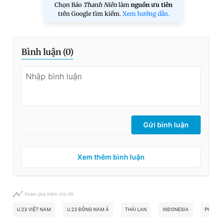
Chọn Báo
Thanh Niên
làm
nguồn ưu tiên
trên Google tìm kiếm.
Xem hướng dẫn.
Bình luận (
0
)
Gửi bình luận
Xem thêm bình luận
Khám phá thêm chủ đề
U.23 VIỆT NAM
U.23 ĐÔNG NAM Á
THÁI LAN
INDONESIA
PHILIP