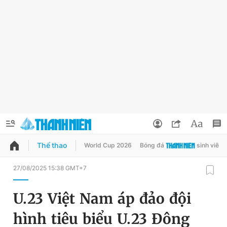
Thể thao
World Cup 2026
Bóng đá
sinh viên
QUẢNG CÁO
ĐẶT BÁO
27/08/2025 15:38 GMT+7
Thông tin tài khoản
U.23 Việt Nam áp đảo đội
Đổi mật khẩu
Chuyên mục
hình tiêu biểu U.23 Đông
Tin đã lưu