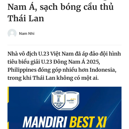
Nam Á, sạch bóng cầu thủ
Chuyên mục khác
Tin đã xem
Thái Lan
Chào ngày mới
Tin 24h
Đăng xuất
Nam Nhi
Tin thị trường
Tin 360
Nhà vô địch U.23 Việt Nam đã áp đảo đội hình
Video
Magazine
tiêu biểu giải U.23 Đông Nam Á 2025,
Philippines đóng góp nhiều hơn Indonesia,
Sản phẩm khác
trong khi Thái Lan không có một ai.
Tiện ích
Bạn cần biết
Thông tin tòa soạn
Liên hệ quảng cáo