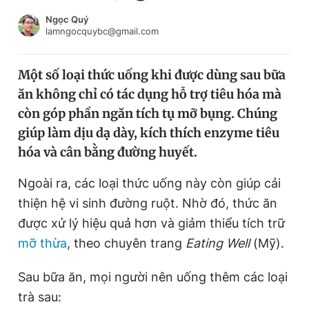
Chuyên mục khác
Ngọc Quý
Tin đã xem
lamngocquybc@gmail.com
Chào ngày mới
Tin 24h
Đăng xuất
Một số loại thức uống khi được dùng sau bữa
Tin thị trường
Tin 360
ăn không chỉ có tác dụng hỗ trợ tiêu hóa mà
còn góp phần ngăn tích tụ mỡ bụng. Chúng
Video
Magazine
giúp làm dịu dạ dày, kích thích enzyme tiêu
hóa và cân bằng đường huyết.
Ngoài ra, các loại thức uống này còn giúp cải
Sản phẩm khác
thiện hệ vi sinh đường ruột. Nhờ đó, thức ăn
Tiện ích
Bạn cần biết
được xử lý hiệu quả hơn và giảm thiểu tích trữ
mỡ thừa
, theo chuyên trang
Eating Well
(Mỹ).
Thông tin tòa soạn
Liên hệ quảng cáo
Sau bữa ăn, mọi người nên uống thêm các loại
trà sau: