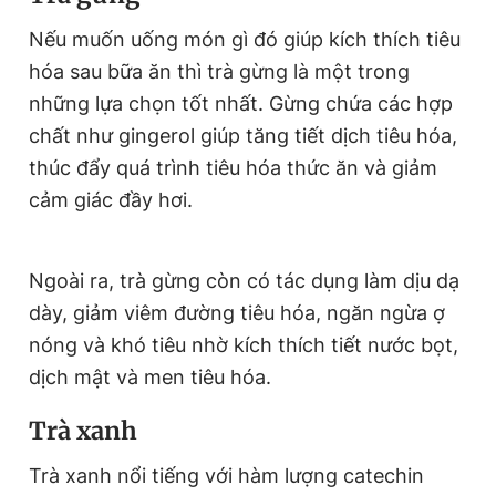
Giấy phép xuất bản số 110/GP - BTTTT cấp ngày 24.3.2020
Nếu muốn uống món gì đó giúp kích thích tiêu
© 2003-2026 Bản quyền thuộc về Báo Thanh Niên. Cấm sao
chép dưới mọi hình thức nếu không có sự chấp thuận bằng văn
hóa sau bữa ăn thì trà gừng là một trong
bản. Phát triển bởi ePi Technologies, JSC.
những lựa chọn tốt nhất. Gừng chứa các hợp
chất như gingerol giúp tăng tiết dịch tiêu hóa,
thúc đẩy quá trình tiêu hóa thức ăn và giảm
cảm giác đầy hơi.
Ngoài ra, trà gừng còn có tác dụng làm dịu dạ
dày, giảm viêm đường tiêu hóa, ngăn ngừa ợ
nóng và khó tiêu nhờ kích thích tiết nước bọt,
dịch mật và men tiêu hóa.
Trà xanh
Trà xanh nổi tiếng với hàm lượng catechin