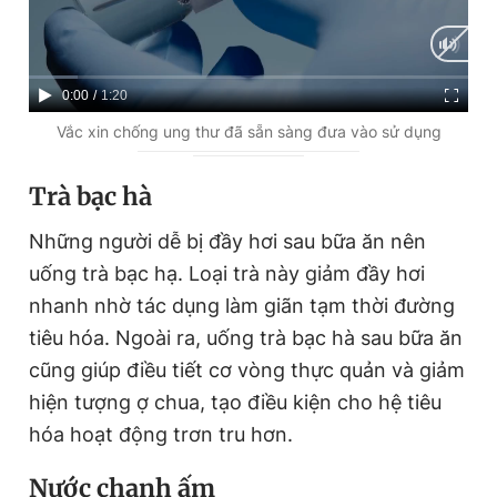
C
0:00
/
D
1:20
u
u
Vắc xin chống ung thư đã sẵn sàng đưa vào sử dụng
r
r
Trà bạc hà
r
a
e
t
Những người dễ bị đầy hơi sau bữa ăn nên
n
i
uống trà bạc hạ. Loại trà này giảm đầy hơi
t
o
nhanh nhờ tác dụng làm giãn tạm thời đường
T
n
tiêu hóa. Ngoài ra, uống trà bạc hà sau bữa ăn
i
cũng giúp điều tiết cơ vòng thực quản và giảm
m
hiện tượng ợ chua, tạo điều kiện cho hệ tiêu
e
hóa hoạt động trơn tru hơn.
Nước chanh ấm