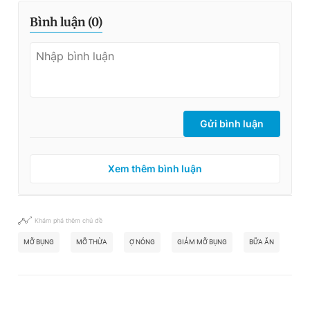
Bình luận (
0
)
Gửi bình luận
Xem thêm bình luận
Khám phá thêm chủ đề
MỠ BỤNG
MỠ THỪA
Ợ NÓNG
GIẢM MỠ BỤNG
BỮA ĂN