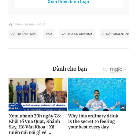
Xem thêm bình luận
Khám phá thêm chủ đề
ĐỘI TUYỂN AI CẬP
VAR
VAR WORLD CUP 2026
AI CẬP ARGENTINA