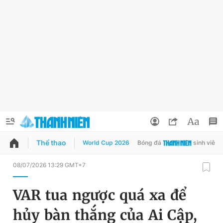
Thể thao
World Cup 2026
Bóng đá
sinh viên
QUẢNG CÁO
ĐẶT BÁO
08/07/2026 13:29 GMT+7
Thông tin tài khoản
VAR tua ngược quá xa để
Đổi mật khẩu
Chuyên mục
hủy bàn thắng của Ai Cập,
Tin đã lưu