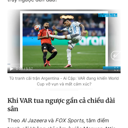
Giấy phép xuất bản số 110/GP - BTTTT cấp ngày 24.3.2020
© 2003-2026 Bản quyền thuộc về Báo Thanh Niên. Cấm sao
chép dưới mọi hình thức nếu không có sự chấp thuận bằng văn
bản. Phát triển bởi ePi Technologies, JSC.
C
0:00
/
D
5:57
u
u
Từ tranh cãi trận Argentina - Ai Cập: VAR đang khiến World
Cup vỡ vụn và mất cảm xúc?
r
r
r
a
Khi VAR tua ngược gần cả chiều dài
e
t
sân
n
i
Theo
Al Jazeera
và
FOX Sports
, tâm điểm
t
o