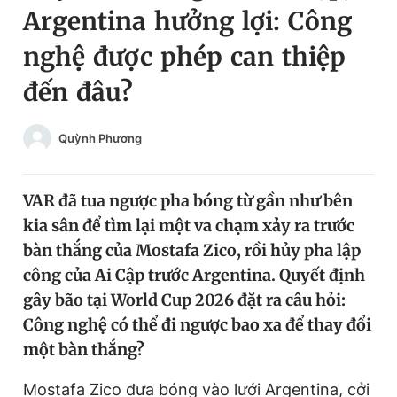
Argentina hưởng lợi: Công
Chuyên mục khác
Tin đã xem
nghệ được phép can thiệp
Chào ngày mới
Tin 24h
đến đâu?
Đăng xuất
Tin thị trường
Tin 360
Quỳnh Phương
Video
Magazine
VAR đã tua ngược pha bóng từ gần như bên
kia sân để tìm lại một va chạm xảy ra trước
Sản phẩm khác
bàn thắng của Mostafa Zico, rồi hủy pha lập
Tiện ích
Bạn cần biết
công của Ai Cập trước Argentina. Quyết định
gây bão tại World Cup 2026 đặt ra câu hỏi:
Công nghệ có thể đi ngược bao xa để thay đổi
Thông tin tòa soạn
Liên hệ quảng cáo
một bàn thắng?
Mostafa Zico đưa bóng vào lưới Argentina, cởi