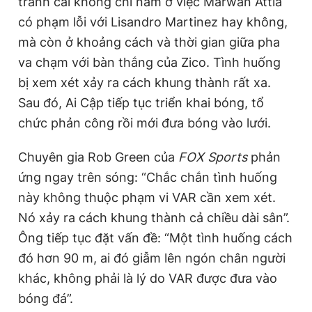
tranh cãi không chỉ nằm ở việc Marwan Attia
T
n
có phạm lỗi với Lisandro Martinez hay không,
i
mà còn ở khoảng cách và thời gian giữa pha
m
va chạm với bàn thắng của Zico. Tình huống
e
bị xem xét xảy ra cách khung thành rất xa.
Sau đó, Ai Cập tiếp tục triển khai bóng, tổ
chức phản công rồi mới đưa bóng vào lưới.
Chuyên gia Rob Green của
FOX Sports
phản
ứng ngay trên sóng: “Chắc chắn tình huống
này không thuộc phạm vi VAR cần xem xét.
Nó xảy ra cách khung thành cả chiều dài sân”.
Ông tiếp tục đặt vấn đề: “Một tình huống cách
đó hơn 90 m, ai đó giẫm lên ngón chân người
khác, không phải là lý do VAR được đưa vào
bóng đá”.