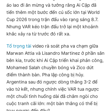
áo lao đi ăn mừng và tưởng rằng Ai Cập đã
tiến thêm một bước đến cú sốc lớn tại World
Đọc Thanh Niên trên điện thoại
Cup 2026 trong trận đấu vào rạng sáng 8.7.
Nhưng VAR kéo trận đấu trở lại một khoảnh
khắc xảy ra từ trước đó rất xa.
Tổ trọng tài
video rà soát pha va chạm giữa
Theo dõi báo trên
Marwan Attia và Lisandro Martinez ở phần sân
bên kia, trước khi Ai Cập triển khai phản công,
Hotline
Liên hệ quảng cáo
0906 645 777
0908 780 404
Mohamed Salah chuyền bóng và Zico dứt
điểm thành bàn. Pha lập công bị hủy.
Đặt báo
Quảng cáo
RSS
Tòa soạn
Chính sách bảo
Argentina sau đó ngược dòng thắng 3-2 để
vào tứ kết, nhưng chính việc VAR tua ngược
Tổng biên tập: Nguyễn Ngọc Toàn
Phó tổng biên tập thường trực: Hải Thành
một chuỗi tình huống dài đã châm ngòi cho
Phó tổng biên tập: Lâm Hiếu Dũng
cuộc tranh cãi lớn: một bàn thắng có thể bị
Phó tổng biên tập: Trần Việt Hưng
Tổng thư ký tòa soạn: Đức Trung
truy ngược đến đâu?