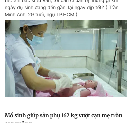
tết. Xin bác sĩ tư vấn, tôi cần chuẩn bị những gì khi
ngày dự sinh đang đến gần, lại ngay dịp tết? ( Trần
Minh Anh, 29 tuổi, ngụ TP.HCM )
Mổ sinh giúp sản phụ 162 kg vượt cạn mẹ tròn
con vuông