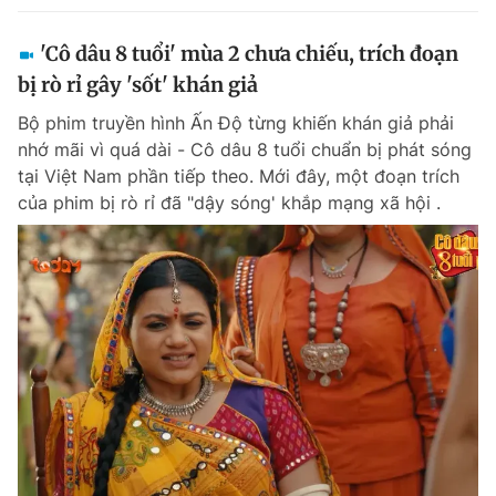
'Cô dâu 8 tuổi' mùa 2 chưa chiếu, trích đoạn
bị rò rỉ gây 'sốt' khán giả
Bộ phim truyền hình Ấn Độ từng khiến khán giả phải
nhớ mãi vì quá dài - Cô dâu 8 tuổi chuẩn bị phát sóng
tại Việt Nam phần tiếp theo. Mới đây, một đoạn trích
của phim bị rò rỉ đã "dậy sóng' khắp mạng xã hội .