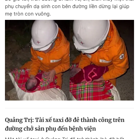
phụ chuyển dạ sinh con bên đường liền dừng lại giúp
Giấy phép xuất bản số 110/GP - BTTTT cấp ngày 24.3.2020
© 2003-2026 Bản quyền thuộc về Báo Thanh Niên. Cấm sao chép
mẹ tròn con vuông.
dưới mọi hình thức nếu không có sự chấp thuận bằng văn bản.
Phát triển bởi ePi Technologies, JSC.
Quảng Trị: Tài xế taxi đỡ đẻ thành công trên
đường chở sản phụ đến bệnh viện