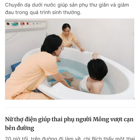
Chuyển dạ dưới nước giúp sản phụ thư giãn và giảm
đau trong quá trình sinh thường.
Đọc Thanh Niên trên điện thoại
Theo dõi báo trên
Hotline
Liên hệ quảng cáo
0906 645 777
0908 780 404
Đặt báo
Quảng cáo
RSS
Tòa soạn
Chính sách bảo m
Tổng biên tập: Nguyễn Ngọc Toàn
Nữ thợ điện giúp thai phụ người Mông vượt cạn
Phó tổng biên tập thường trực: Hải Thành
Phó tổng biên tập: Lâm Hiếu Dũng
bên đường
Phó tổng biên tập: Trần Việt Hưng
Tổng thư ký tòa soạn: Đức Trung
20 giờ tối, trên đường đi làm về, chị Bích thấy một thai