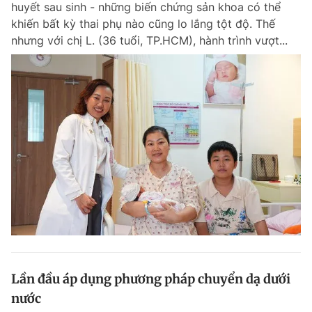
huyết sau sinh - những biến chứng sản khoa có thể
Chuyên mục khác
khiến bất kỳ thai phụ nào cũng lo lắng tột độ. Thế
Tin đã xem
nhưng với chị L. (36 tuổi, TP.HCM), hành trình vượt...
Chào ngày mới
Tin 24h
Đăng xuất
Tin thị trường
Tin 360
Video
Magazine
Sản phẩm khác
Tiện ích
Bạn cần biết
Thông tin tòa soạn
Liên hệ quảng cáo
Lần đầu áp dụng phương pháp chuyển dạ dưới
nước