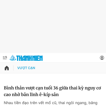
VƯỢT CẠN
QUẢNG CÁO
ĐẶT BÁO
Thông tin tài khoản
Bình thản vượt cạn tuổi 36 giữa thai kỳ nguy cơ
cao nhờ bản lĩnh ê-kíp sản
Đổi mật khẩu
Chuyên mục
Nhau tiền đạo trên vết mổ cũ, thai ngôi ngang, băng
Tin đã lưu