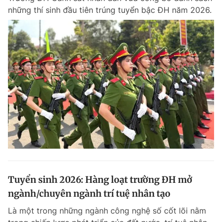
những thí sinh đầu tiên trúng tuyển bậc ĐH năm 2026.
Giấy phép xuất bản số 110/GP - BTTTT cấp ngày 24.3.2020
© 2003-2026 Bản quyền thuộc về Báo Thanh Niên. Cấm sao chép
dưới mọi hình thức nếu không có sự chấp thuận bằng văn bản.
Phát triển bởi ePi Technologies, JSC.
Tuyển sinh 2026: Hàng loạt trường ĐH mở
ngành/chuyên ngành trí tuệ nhân tạo
Là một trong những ngành công nghệ số cốt lõi nằm