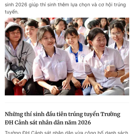
sinh 2026 giúp thí sinh thêm lựa chọn và cơ hội trúng
tuyển.
Đọc Thanh Niên trên điện thoại
Theo dõi báo trên
Hotline
Liên hệ quảng cáo
0906 645 777
0908 780 404
Đặt báo
Quảng cáo
RSS
Tòa soạn
Chính sách bảo m
Tổng biên tập: Nguyễn Ngọc Toàn
Những thí sinh đầu tiên trúng tuyển Trường
Phó tổng biên tập thường trực: Hải Thành
Phó tổng biên tập: Lâm Hiếu Dũng
ĐH Cảnh sát nhân dân năm 2026
Phó tổng biên tập: Trần Việt Hưng
Tổng thư ký tòa soạn: Đức Trung
Trường ĐH Cảnh sát nhân dân vừa công bố danh sách