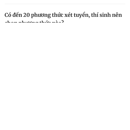
Có đến 20 phương thức xét tuyển, thí sinh nên
chọn phương thức nào?
Bộ GD-ĐT vừa công bố danh mục các phương thức
xét tuyển năm 2024. Đây cũng là các phương thức
phổ biến đã được các trường ĐH sử dụng để tuyển
sinh trong vài năm trở lại đây, tuy nhiên một số...