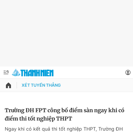
XÉT TUYỂN THẲNG
QUẢNG CÁO
ĐẶT BÁO
Thông tin tài khoản
Trường ĐH FPT công bố điểm sàn ngay khi có
điểm thi tốt nghiệp THPT
Đổi mật khẩu
Chuyên mục
Ngay khi có kết quả thi tốt nghiệp THPT, Trường ĐH
Tin đã lưu