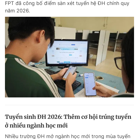
FPT đã công bố điểm sàn xét tuyển hệ ĐH chính quy
Chuyên mục khác
năm 2026.
Tin đã xem
Chào ngày mới
Tin 24h
Đăng xuất
Tin thị trường
Tin 360
Video
Magazine
Sản phẩm khác
Tiện ích
Bạn cần biết
Thông tin tòa soạn
Liên hệ quảng cáo
Tuyển sinh ĐH 2026: Thêm cơ hội trúng tuyển
ở nhiều ngành học mới
Nhiều trường ĐH mở ngành học mới trong mùa tuyển