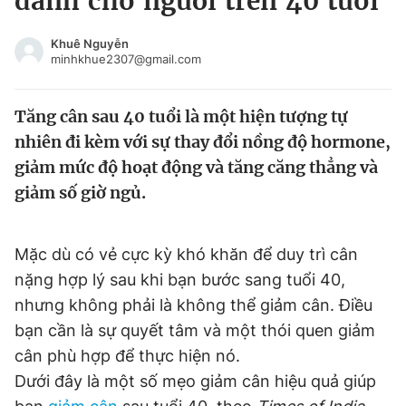
dành cho người trên 40 tuổi
Chuyên mục khác
Tin đã xem
Khuê Nguyễn
minhkhue2307@gmail.com
Chào ngày mới
Tin 24h
Đăng xuất
Tăng cân sau 40 tuổi là một hiện tượng tự
Tin thị trường
Tin 360
nhiên đi kèm với sự thay đổi nồng độ hormone,
giảm mức độ hoạt động và tăng căng thẳng và
Video
Magazine
giảm số giờ ngủ.
Sản phẩm khác
Mặc dù có vẻ cực kỳ khó khăn để duy trì cân
Tiện ích
Bạn cần biết
nặng hợp lý sau khi bạn bước sang tuổi 40,
nhưng không phải là không thể giảm cân. Điều
bạn cần là sự quyết tâm và một thói quen giảm
Thông tin tòa soạn
Liên hệ quảng cáo
cân phù hợp để thực hiện nó.
Dưới đây là một số mẹo giảm cân hiệu quả giúp