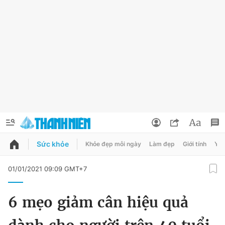
Sức khỏe
Khỏe đẹp mỗi ngày
Làm đẹp
Giới tính
Y t
QUẢNG CÁO
ĐẶT BÁO
01/01/2021 09:09 GMT+7
Thông tin tài khoản
6 mẹo giảm cân hiệu quả
Đổi mật khẩu
Chuyên mục
Tin đã lưu