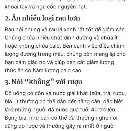
Giấy phép xuất bản số 110/GP - BTTTT cấp ngày 24.3.2020
khoai tây và ngũ cốc nguyên hạt.
© 2003-2026 Bản quyền thuộc về Báo Thanh Niên. Cấm sao
chép dưới mọi hình thức nếu không có sự chấp thuận bằng văn
2. Ăn nhiều loại rau hơn
bản. Phát triển bởi ePi Technologies, JSC.
Rau nói chung và rau lá xanh rất tốt để giảm cân.
Chúng chứa nhiều chất dinh dưỡng và chứa ít
hoặc không chứa calo. Bên cạnh việc điều chỉnh
lượng đường trong máu, chúng còn mang lại cho
bạn cảm giác no và giúp bạn cắt giảm lượng
thức ăn có hàm lượng calo cao.
3. Nói “không” với rượu
Đồ uống có cồn và nước giải khát (sữa, trà, rượu,
bia…) thường có thể dẫn đến tăng cân, đặc biệt
là ở những người đã bước qua tuổi 40 trở lên.
Bụng bia, như bạn có thể đã thường nghe nói,
cũng do rượu và thường gây ra nhất ở người