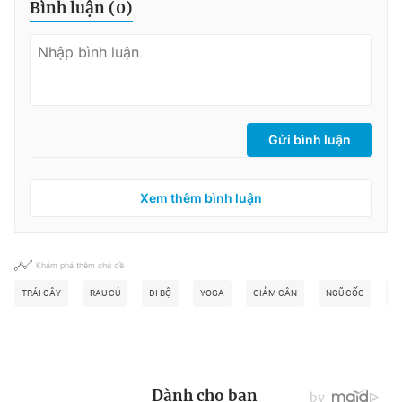
Bình luận (
0
)
Gửi bình luận
Xem thêm bình luận
Khám phá thêm chủ đề
TRÁI CÂY
RAU CỦ
ĐI BỘ
YOGA
GIẢM CÂN
NGŨ CỐC
T