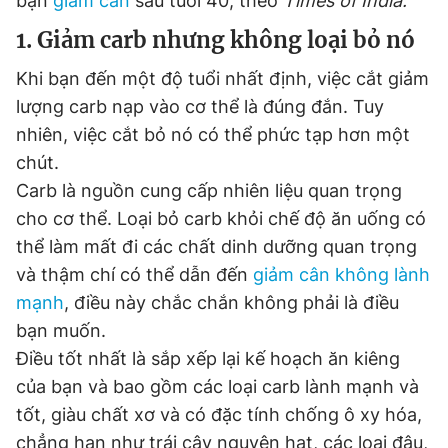
bạn
giảm cân
sau tuổi 40, theo
Times of India.
1. Giảm carb nhưng không loại bỏ nó
Đọc Thanh Niên trên điện thoại
Khi bạn đến một độ tuổi nhất định, việc cắt giảm
lượng carb nạp vào cơ thể là đúng đắn. Tuy
nhiên, việc cắt bỏ nó có thể phức tạp hơn một
chút.
Carb là nguồn cung cấp nhiên liệu quan trọng
Theo dõi báo trên
cho cơ thể. Loại bỏ carb khỏi chế độ ăn uống có
thể làm mất đi các chất dinh dưỡng quan trọng
Hotline
Liên hệ quảng cáo
0906 645 777
0908 780 404
và thậm chí có thể dẫn đến
giảm cân không lành
mạnh
, điều này chắc chắn không phải là điều
Đặt báo
Quảng cáo
RSS
Tòa soạn
Chính sách bảo
bạn muốn.
Điều tốt nhất là sắp xếp lại kế hoạch ăn kiêng
Tổng biên tập: Nguyễn Ngọc Toàn
Phó tổng biên tập thường trực: Hải Thành
của bạn và bao gồm các loại carb lành mạnh và
Phó tổng biên tập: Lâm Hiếu Dũng
tốt, giàu chất xơ và có đặc tính chống ô xy hóa,
Phó tổng biên tập: Trần Việt Hưng
Tổng thư ký tòa soạn: Đức Trung
chẳng hạn như trái cây nguyên hạt, các loại đậu,