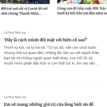
Cùng con đi tiếp cuộc đời: Xúc
100 trẻ mồ côi vì Covid-19 trở
buổi ký kết bảo trợ đầu năm m
i nhà chung Thanh Niên...
Lá thư tâm sự
‘Đây là cách mình đối mặt với biến cố sao?’
Thịnh tự hỏi, và tự trả lời: "Từ lúc đó, vẫn còn chút buồn
nhưng nhờ sự quan tâm, những lần tâm sự với người thân,
bạn bè và những người quen biết khác, con hối lỗi và
muốn mình phấn đấu hơn vì con thật ích kỉ, khi mẹ vẫn...
Lá thư tâm sự
Em sẽ mang những giá trị của lòng biết ơn để