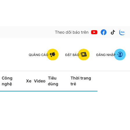
Theo dõi báo trên
QUẢNG CÁO
ĐẶT BÁO
ĐĂNG NHẬP
Công
Tiêu
Thời trang
Xe
Video
nghệ
dùng
trẻ