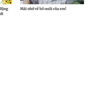
 động
Mãi nhớ về bố nuôi của em!
ới