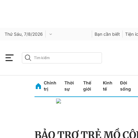
Thứ Sáu, 7/8/2026
Bạn cần biết
Tiện í
Chính
Thời
Thế
Kinh
Đời
trị
sự
giới
tế
sống
BẢO TRỢ TRẺ MỒ CÔ