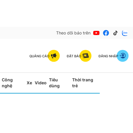
Theo dõi báo trên
QUẢNG CÁO
ĐẶT BÁO
ĐĂNG NHẬP
Công
Tiêu
Thời trang
Xe
Video
nghệ
dùng
trẻ