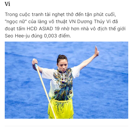
Vi
Giấy phép xuất bản số 110/GP - BTTTT cấp ngày 24.3.2020
© 2003-2026 Bản quyền thuộc về Báo Thanh Niên. Cấm sao chép
Trong cuộc tranh tài nghẹt thở đến tận phút cuối,
dưới mọi hình thức nếu không có sự chấp thuận bằng văn bản.
"ngọc nữ" của làng võ thuật VN Dương Thúy Vi đã
Phát triển bởi ePi Technologies, JSC.
đoạt tấm HCĐ ASIAD 19 nhờ hơn nhà vô địch thế giới
Seo Hee-ju đúng 0,003 điểm.