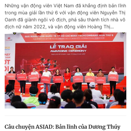
Những vận động viên Việt Nam đã khẳng định bản lĩnh
trong mùa giải lần thứ 6 với vận động viên Nguyễn Thị
Oanh đã giành ngôi vô địch, phá sâu thành tích nhà vô
Đọc Thanh Niên trên điện thoại
địch nữ năm 2022, và vận động viên Hoàng Thị...
Theo dõi báo trên
Hotline
Liên hệ quảng cáo
0906 645 777
0908 780 404
Đặt báo
Quảng cáo
RSS
Tòa soạn
Chính sách bảo m
Tổng biên tập: Nguyễn Ngọc Toàn
Phó tổng biên tập thường trực: Hải Thành
Phó tổng biên tập: Lâm Hiếu Dũng
Phó tổng biên tập: Trần Việt Hưng
Câu chuyện ASIAD: Bản lĩnh của Dương Thúy
Tổng thư ký tòa soạn: Đức Trung