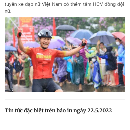
tuyển xe đạp nữ Việt Nam có thêm tấm HCV đồng đội
nữ.
Tin tức đặc biệt trên báo in ngày 22.5.2022
Tin tức về Hat-trick HCV SEA Games của các cô gái
vàng VN; Tiền hỗ trợ nhà trọ cần sớm đến tay công