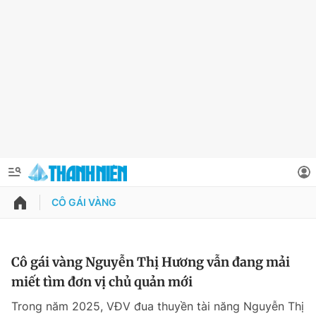
CÔ GÁI VÀNG
QUẢNG CÁO
ĐẶT BÁO
Thông tin tài khoản
Cô gái vàng Nguyễn Thị Hương vẫn đang mải
miết tìm đơn vị chủ quản mới
Đổi mật khẩu
Chuyên mục
Trong năm 2025, VĐV đua thuyền tài năng Nguyễn Thị
Tin đã lưu