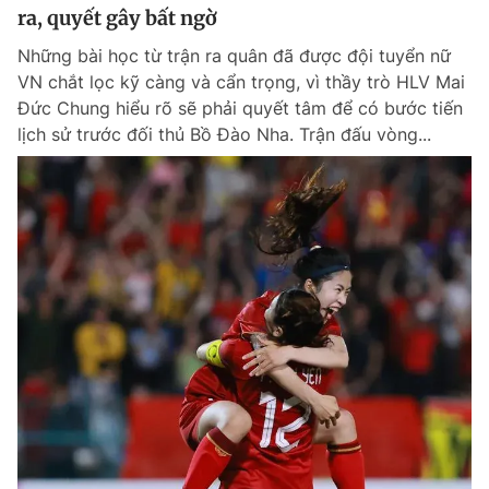
ra, quyết gây bất ngờ
Những bài học từ trận ra quân đã được đội tuyển nữ
VN chắt lọc kỹ càng và cẩn trọng, vì thầy trò HLV Mai
Đức Chung hiểu rõ sẽ phải quyết tâm để có bước tiến
lịch sử trước đối thủ Bồ Đào Nha. Trận đấu vòng...