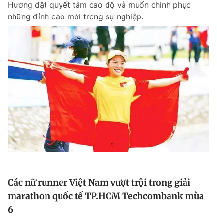
Hương đặt quyết tâm cao độ và muốn chinh phục
Chuyên mục khác
những đỉnh cao mới trong sự nghiệp.
Tin đã xem
Chào ngày mới
Tin 24h
Đăng xuất
Tin thị trường
Tin 360
Video
Magazine
Sản phẩm khác
Tiện ích
Bạn cần biết
Thông tin tòa soạn
Liên hệ quảng cáo
Các nữ runner Việt Nam vượt trội trong giải
marathon quốc tế TP.HCM Techcombank mùa
6