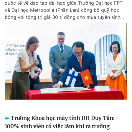
quốc tế về đào tạo đại học giữa Trường Đại học FPT
Chuyên mục khác
và Đại học Metropolia (Phần Lan) công bố quỹ học
Tin đã xem
bổng với tổng trị giá 30 tỉ đồng cho mùa tuyển sinh...
Chào ngày mới
Tin 24h
Đăng xuất
Tin thị trường
Tin 360
Video
Magazine
Sản phẩm khác
Tiện ích
Bạn cần biết
Thông tin tòa soạn
Liên hệ quảng cáo
Trường Khoa học máy tính ĐH Duy Tân:
100% sinh viên có việc làm khi ra trường