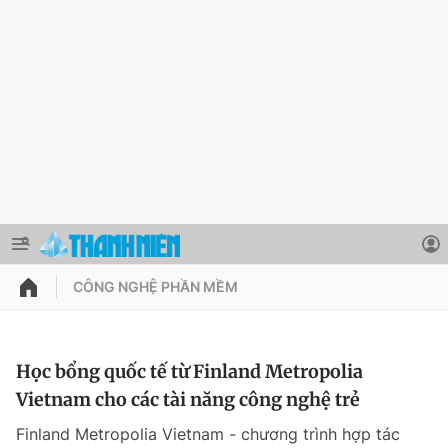
CÔNG NGHỆ PHẦN MỀM
QUẢNG CÁO
ĐẶT BÁO
Thông tin tài khoản
Học bổng quốc tế từ Finland Metropolia
Vietnam cho các tài năng công nghệ trẻ
Đổi mật khẩu
Chuyên mục
Finland Metropolia Vietnam - chương trình hợp tác
Tin đã lưu