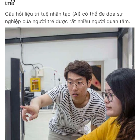
trẻ?
Giấy phép xuất bản số 110/GP - BTTTT cấp ngày 24.3.2020
© 2003-2026 Bản quyền thuộc về Báo Thanh Niên. Cấm sao chép
Câu hỏi liệu trí tuệ nhân tạo (AI) có thể đe dọa sự
dưới mọi hình thức nếu không có sự chấp thuận bằng văn bản.
nghiệp của người trẻ được rất nhiều người quan tâm.
Phát triển bởi ePi Technologies, JSC.