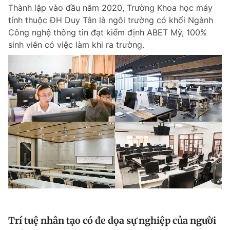
Thành lập vào đầu năm 2020, Trường Khoa học máy
tính thuộc ĐH Duy Tân là ngôi trường có khối Ngành
Công nghệ thông tin đạt kiểm định ABET Mỹ, 100%
Đọc Thanh Niên trên điện thoại
sinh viên có việc làm khi ra trường.
Theo dõi báo trên
Hotline
Liên hệ quảng cáo
0906 645 777
0908 780 404
Đặt báo
Quảng cáo
RSS
Tòa soạn
Chính sách bảo m
Tổng biên tập: Nguyễn Ngọc Toàn
Phó tổng biên tập thường trực: Hải Thành
Phó tổng biên tập: Lâm Hiếu Dũng
Phó tổng biên tập: Trần Việt Hưng
Trí tuệ nhân tạo có đe dọa sự nghiệp của người
Tổng thư ký tòa soạn: Đức Trung