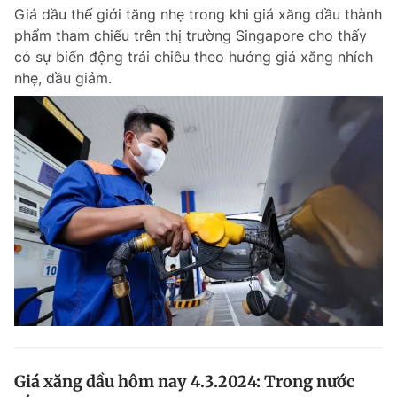
Giá dầu thế giới tăng nhẹ trong khi giá xăng dầu thành
Giấy phép xuất bản số 110/GP - BTTTT cấp ngày 24.3.2020
© 2003-2026 Bản quyền thuộc về Báo Thanh Niên. Cấm sao chép
phẩm tham chiếu trên thị trường Singapore cho thấy
dưới mọi hình thức nếu không có sự chấp thuận bằng văn bản.
có sự biến động trái chiều theo hướng giá xăng nhích
Phát triển bởi ePi Technologies, JSC.
nhẹ, dầu giảm.
Giá xăng dầu hôm nay 4.3.2024: Trong nước