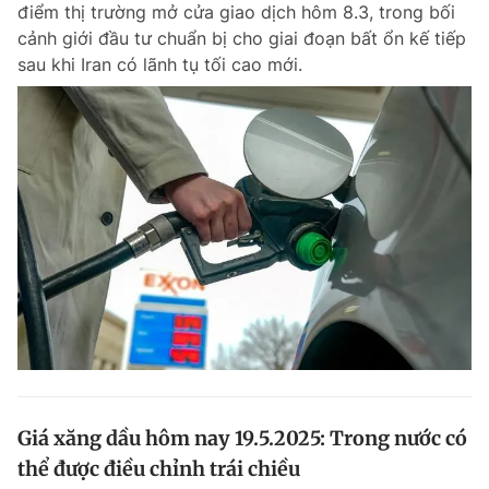
điểm thị trường mở cửa giao dịch hôm 8.3, trong bối
cảnh giới đầu tư chuẩn bị cho giai đoạn bất ổn kế tiếp
sau khi Iran có lãnh tụ tối cao mới.
Đọc Thanh Niên trên điện thoại
Theo dõi báo trên
Hotline
Liên hệ quảng cáo
0906 645 777
0908 780 404
Đặt báo
Quảng cáo
RSS
Tòa soạn
Chính sách bảo m
Tổng biên tập: Nguyễn Ngọc Toàn
Phó tổng biên tập thường trực: Hải Thành
Phó tổng biên tập: Lâm Hiếu Dũng
Giá xăng dầu hôm nay 19.5.2025: Trong nước có
Phó tổng biên tập: Trần Việt Hưng
thể được điều chỉnh trái chiều
Tổng thư ký tòa soạn: Đức Trung