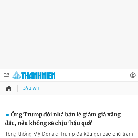
DẦU WTI
QUẢNG CÁO
ĐẶT BÁO
Thông tin tài khoản
Ông Trump đòi nhà bán lẻ giảm giá xăng
dầu, nếu không sẽ chịu 'hậu quả'
Đổi mật khẩu
Chuyên mục
Tổng thống Mỹ Donald Trump đã kêu gọi các chủ trạm
Tin đã lưu