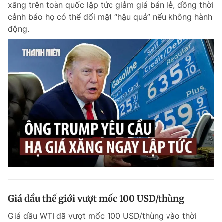
xăng trên toàn quốc lập tức giảm giá bán lẻ, đồng thời
Chuyên mục khác
cảnh báo họ có thể đối mặt “hậu quả” nếu không hành
Tin đã xem
động.
Chào ngày mới
Tin 24h
Đăng xuất
Tin thị trường
Tin 360
Video
Magazine
Sản phẩm khác
Tiện ích
Bạn cần biết
Thông tin tòa soạn
Liên hệ quảng cáo
Giá dầu thế giới vượt mốc 100 USD/thùng
Giá dầu WTI đã vượt mốc 100 USD/thùng vào thời