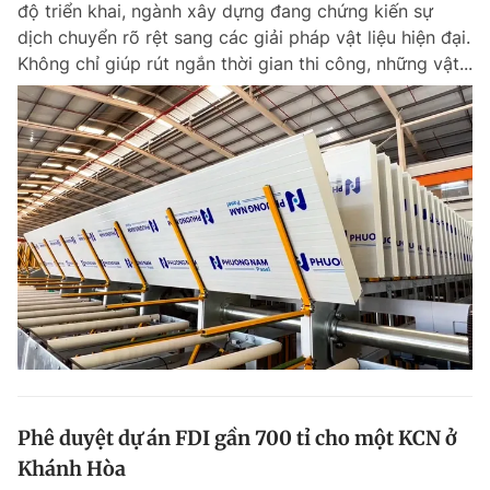
độ triển khai, ngành xây dựng đang chứng kiến sự
Chuyên mục khác
dịch chuyển rõ rệt sang các giải pháp vật liệu hiện đại.
Tin đã xem
Không chỉ giúp rút ngắn thời gian thi công, những vật...
Chào ngày mới
Tin 24h
Đăng xuất
Tin thị trường
Tin 360
Video
Magazine
Sản phẩm khác
Tiện ích
Bạn cần biết
Thông tin tòa soạn
Liên hệ quảng cáo
Phê duyệt dự án FDI gần 700 tỉ cho một KCN ở
Khánh Hòa