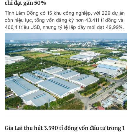
chỉ đạt gần 50%
Giấy phép xuất bản số 110/GP - BTTTT cấp ngày 24.3.2020
© 2003-2026 Bản quyền thuộc về Báo Thanh Niên. Cấm sao chép
Tỉnh Lâm Đồng có 15 khu công nghiệp, với 229 dự án
dưới mọi hình thức nếu không có sự chấp thuận bằng văn bản.
còn hiệu lực, tổng vốn đăng ký hơn 43.411 tỉ đồng và
Phát triển bởi ePi Technologies, JSC.
466,4 triệu USD, nhưng tỷ lệ lấp đầy mới đạt 49,99%.
Gia Lai thu hút 3.590 tỉ đồng vốn đầu tư trong 1