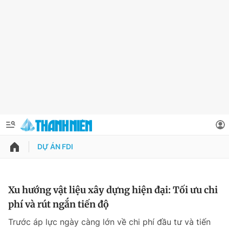
DỰ ÁN FDI
QUẢNG CÁO
ĐẶT BÁO
Thông tin tài khoản
Xu hướng vật liệu xây dựng hiện đại: Tối ưu chi
phí và rút ngắn tiến độ
Đổi mật khẩu
Chuyên mục
Trước áp lực ngày càng lớn về chi phí đầu tư và tiến
Tin đã lưu