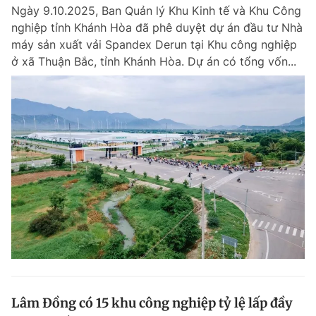
Ngày 9.10.2025, Ban Quản lý Khu Kinh tế và Khu Công
nghiệp tỉnh Khánh Hòa đã phê duyệt dự án đầu tư Nhà
máy sản xuất vải Spandex Derun tại Khu công nghiệp
Đọc Thanh Niên trên điện thoại
ở xã Thuận Bắc, tỉnh Khánh Hòa. Dự án có tổng vốn...
Theo dõi báo trên
Hotline
Liên hệ quảng cáo
0906 645 777
0908 780 404
Đặt báo
Quảng cáo
RSS
Tòa soạn
Chính sách bảo m
Tổng biên tập: Nguyễn Ngọc Toàn
Phó tổng biên tập thường trực: Hải Thành
Phó tổng biên tập: Lâm Hiếu Dũng
Phó tổng biên tập: Trần Việt Hưng
Lâm Đồng có 15 khu công nghiệp tỷ lệ lấp đầy
Tổng thư ký tòa soạn: Đức Trung