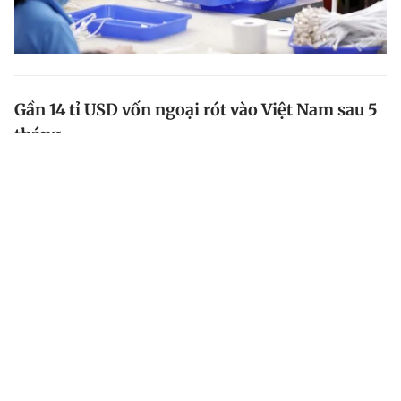
Gần 14 tỉ USD vốn ngoại rót vào Việt Nam sau 5
tháng
Theo Bộ Kế hoạch - Đầu tư, tính từ đầu năm đến ngày
20.5, tổng vốn đầu tư trực tiếp nước ngoài (FDI) gồm
đăng ký cấp mới, điều chỉnh và góp vốn, mua cổ phần
đạt gần 14 tỉ USD, tăng 0,8% so với cùng kỳ năm...