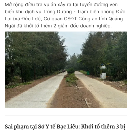
Mở rộng điều tra vụ án xảy ra tại tuyến đường ven
biển khu dịch vụ Trùng Dương - Trạm biên phòng Đức
Lợi (xã Đức Lợi), Cơ quan CSĐT Công an tỉnh Quảng
Đọc Thanh Niên trên điện thoại
Ngãi đã khởi tố thêm 2 giám đốc doanh nghiệp.
Theo dõi báo trên
Hotline
Liên hệ quảng cáo
0906 645 777
0908 780 404
Đặt báo
Quảng cáo
RSS
Tòa soạn
Chính sách bảo m
Tổng biên tập: Nguyễn Ngọc Toàn
Phó tổng biên tập thường trực: Hải Thành
Phó tổng biên tập: Lâm Hiếu Dũng
Phó tổng biên tập: Trần Việt Hưng
Sai phạm tại Sở Y tế Bạc Liêu: Khởi tố thêm 3 bị
Tổng thư ký tòa soạn: Đức Trung