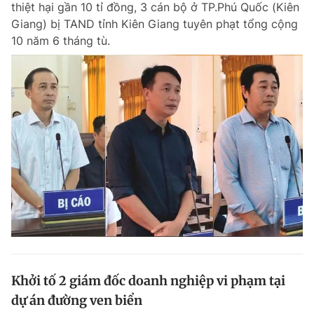
thiệt hại gần 10 tỉ đồng, 3 cán bộ ở TP.Phú Quốc (Kiên
Chuyên mục khác
Giang) bị TAND tỉnh Kiên Giang tuyên phạt tổng cộng
Tin đã xem
10 năm 6 tháng tù.
Chào ngày mới
Tin 24h
Đăng xuất
Tin thị trường
Tin 360
Video
Magazine
Sản phẩm khác
Tiện ích
Bạn cần biết
Thông tin tòa soạn
Liên hệ quảng cáo
Khởi tố 2 giám đốc doanh nghiệp vi phạm tại
dự án đường ven biển