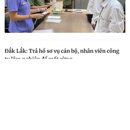
Đắk Lắk: Trả hồ sơ vụ cán bộ, nhân viên công
ty lâm nghiệp để mất rừng
Vì không thể bổ sung, làm rõ được những vấn đề còn
thiếu trong vụ án 9 cán bộ, nhân viên Công ty lâm
nghiệp Ea Kar thiếu trách nhiệm để mất rừng nên
HĐXX cấp phúc thẩm tuyên trả hồ sơ để điều tra,...