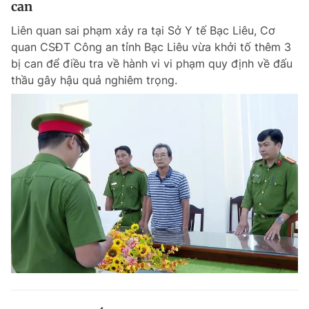
can
Giấy phép xuất bản số 110/GP - BTTTT cấp ngày 24.3.2020
© 2003-2026 Bản quyền thuộc về Báo Thanh Niên. Cấm sao chép
Liên quan sai phạm xảy ra tại Sở Y tế Bạc Liêu, Cơ
dưới mọi hình thức nếu không có sự chấp thuận bằng văn bản.
quan CSĐT Công an tỉnh Bạc Liêu vừa khởi tố thêm 3
Phát triển bởi ePi Technologies, JSC.
bị can để điều tra về hành vi vi phạm quy định về đấu
thầu gây hậu quả nghiêm trọng.