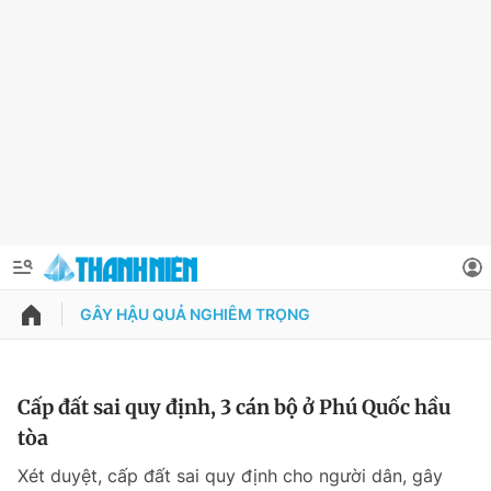
GÂY HẬU QUẢ NGHIÊM TRỌNG
QUẢNG CÁO
ĐẶT BÁO
Thông tin tài khoản
Cấp đất sai quy định, 3 cán bộ ở Phú Quốc hầu
tòa
Đổi mật khẩu
Chuyên mục
Xét duyệt, cấp đất sai quy định cho người dân, gây
Tin đã lưu