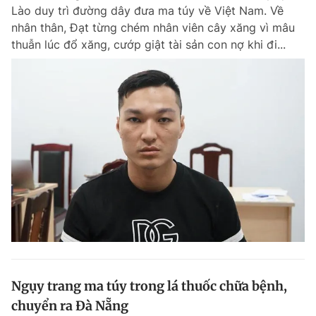
Lào duy trì đường dây đưa ma túy về Việt Nam. Về
nhân thân, Đạt từng chém nhân viên cây xăng vì mâu
thuẫn lúc đổ xăng, cướp giật tài sản con nợ khi đi...
Đọc Thanh Niên trên điện thoại
Theo dõi báo trên
Hotline
Liên hệ quảng cáo
0906 645 777
0908 780 404
Đặt báo
Quảng cáo
RSS
Tòa soạn
Chính sách bảo m
Tổng biên tập: Nguyễn Ngọc Toàn
Phó tổng biên tập thường trực: Hải Thành
Phó tổng biên tập: Lâm Hiếu Dũng
Ngụy trang ma túy trong lá thuốc chữa bệnh,
Phó tổng biên tập: Trần Việt Hưng
chuyển ra Đà Nẵng
Tổng thư ký tòa soạn: Đức Trung