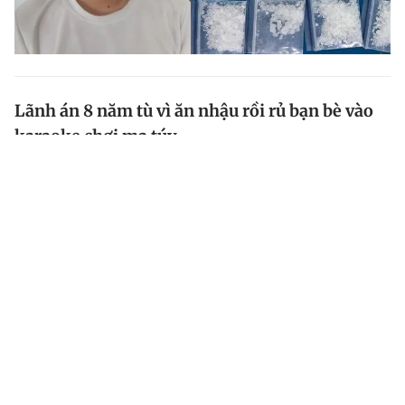
Lãnh án 8 năm tù vì ăn nhậu rồi rủ bạn bè vào
karaoke chơi ma túy
Ngày 29.7, TAND Q.Liên Chiểu, TP.Đà Nẵng mở phiên
xét xử sơ thẩm, diễn ra lưu động, tuyên phạt Kim
Ngọc Quang (32 tuổi, ngụ Q.Thanh Khê, TP.Đà Nẵng) 8
năm tù về tội tổ chức sử dụng trái phép chất ma túy.