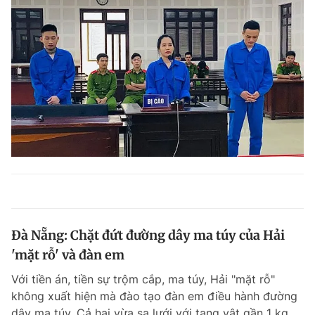
Đà Nẵng: Chặt đứt đường dây ma túy của Hải
'mặt rỗ' và đàn em
Với tiền án, tiền sự trộm cắp, ma túy, Hải "mặt rỗ"
không xuất hiện mà đào tạo đàn em điều hành đường
dây ma túy. Cả hai vừa sa lưới với tang vật gần 1 kg