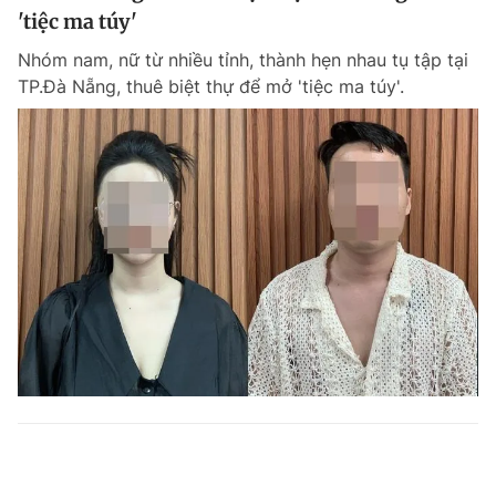
'tiệc ma túy'
Nhóm nam, nữ từ nhiều tỉnh, thành hẹn nhau tụ tập tại
TP.Đà Nẵng, thuê biệt thự để mở 'tiệc ma túy'.