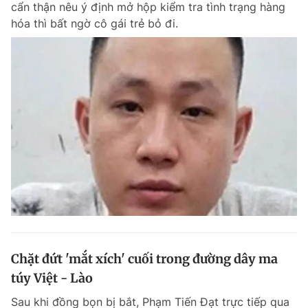
cẩn thận nêu ý định mở hộp kiểm tra tình trạng hàng
Chuyên mục khác
hóa thì bất ngờ cô gái trẻ bỏ đi.
Tin đã xem
Chào ngày mới
Tin 24h
Đăng xuất
Tin thị trường
Tin 360
Video
Magazine
Sản phẩm khác
Tiện ích
Bạn cần biết
Thông tin tòa soạn
Liên hệ quảng cáo
Chặt đứt 'mắt xích' cuối trong đường dây ma
túy Việt - Lào
Sau khi đồng bọn bị bắt, Phạm Tiến Đạt trực tiếp qua