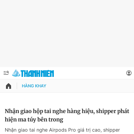
HÀNG KHAY
QUẢNG CÁO
ĐẶT BÁO
Thông tin tài khoản
Nhận giao hộp tai nghe hàng hiệu, shipper phát
hiện ma túy bên trong
Đổi mật khẩu
Chuyên mục
Nhận giao tai nghe Airpods Pro giá trị cao, shipper
Tin đã lưu