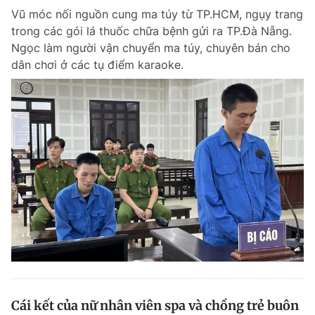
Vũ móc nối nguồn cung ma túy từ TP.HCM, ngụy trang
Giấy phép xuất bản số 110/GP - BTTTT cấp ngày 24.3.2020
© 2003-2026 Bản quyền thuộc về Báo Thanh Niên. Cấm sao chép
trong các gói lá thuốc chữa bệnh gửi ra TP.Đà Nẵng.
dưới mọi hình thức nếu không có sự chấp thuận bằng văn bản.
Ngọc làm người vận chuyển ma túy, chuyên bán cho
Phát triển bởi ePi Technologies, JSC.
dân chơi ở các tụ điểm karaoke.
Cái kết của nữ nhân viên spa và chồng trẻ buôn