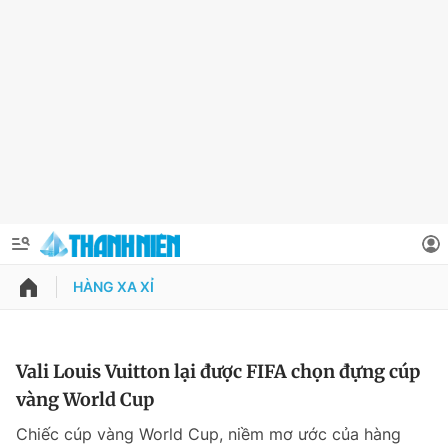
HÀNG XA XỈ
QUẢNG CÁO
ĐẶT BÁO
Thông tin tài khoản
Vali Louis Vuitton lại được FIFA chọn đựng cúp
vàng World Cup
Đổi mật khẩu
Chuyên mục
Chiếc cúp vàng World Cup, niềm mơ ước của hàng
Tin đã lưu