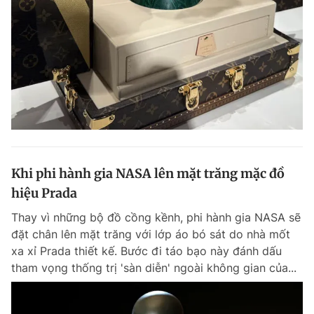
Đọc Thanh Niên trên điện thoại
Theo dõi báo trên
Khi phi hành gia NASA lên mặt trăng mặc đồ
Hotline
Liên hệ quảng cáo
0906 645 777
0908 780 404
hiệu Prada
Thay vì những bộ đồ cồng kềnh, phi hành gia NASA sẽ
Đặt báo
Quảng cáo
RSS
Tòa soạn
Chính sách bảo m
đặt chân lên mặt trăng với lớp áo bó sát do nhà mốt
xa xỉ Prada thiết kế. Bước đi táo bạo này đánh dấu
Tổng biên tập: Nguyễn Ngọc Toàn
Phó tổng biên tập thường trực: Hải Thành
tham vọng thống trị 'sàn diễn' ngoài không gian của...
Phó tổng biên tập: Lâm Hiếu Dũng
Phó tổng biên tập: Trần Việt Hưng
Tổng thư ký tòa soạn: Đức Trung