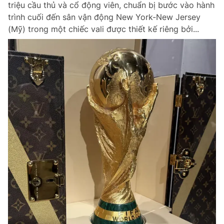
triệu cầu thủ và cổ động viên, chuẩn bị bước vào hành
Chuyên mục khác
trình cuối đến sân vận động New York-New Jersey
Tin đã xem
(Mỹ) trong một chiếc vali được thiết kế riêng bởi...
Chào ngày mới
Tin 24h
Đăng xuất
Tin thị trường
Tin 360
Video
Magazine
Sản phẩm khác
Tiện ích
Bạn cần biết
Thông tin tòa soạn
Liên hệ quảng cáo