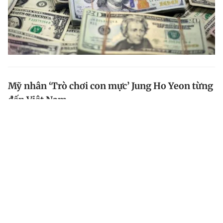
Mỹ nhân ‘Trò chơi con mực’ Jung Ho Yeon từng
đến Việt Nam
Fan Việt Nam phát hiện Jung Ho Yeon từng khoe ảnh
đến thành phố Hội An và Đà Nẵng (Việt Nam) vào năm
2016.