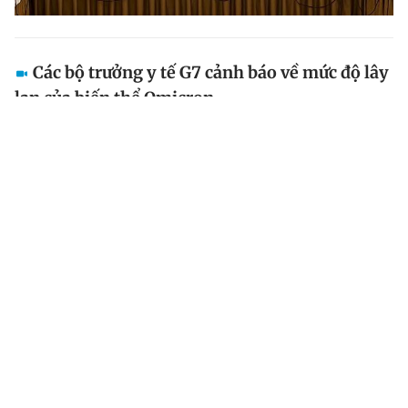
Các bộ trưởng y tế G7 cảnh báo về mức độ lây
lan của biến thể Omicron
Các bộ trưởng y tế G7 ngày 29.11 kêu gọi “hành động
khẩn cấp” để chống lại biến thể Omicron, trong khi
Tổng thống Mỹ Joe Biden kêu gọi người Mỹ không nên
hoảng sợ về biến thể này.