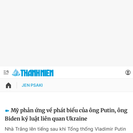
JEN PSAKI
QUẢNG CÁO
ĐẶT BÁO
Thông tin tài khoản
Mỹ phản ứng về phát biểu của ông Putin, ông
Biden ký luật liên quan Ukraine
Đổi mật khẩu
Chuyên mục
Nhà Trắng lên tiếng sau khi Tổng thống Vladimir Putin
Tin đã lưu