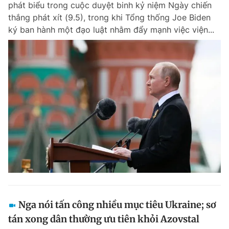
phát biểu trong cuộc duyệt binh kỷ niệm Ngày chiến
Chuyên mục khác
thắng phát xít (9.5), trong khi Tổng thống Joe Biden
Tin đã xem
ký ban hành một đạo luật nhằm đẩy mạnh việc viện...
Chào ngày mới
Tin 24h
Đăng xuất
Tin thị trường
Tin 360
Video
Magazine
Sản phẩm khác
Tiện ích
Bạn cần biết
Thông tin tòa soạn
Liên hệ quảng cáo
Nga nói tấn công nhiều mục tiêu Ukraine; sơ
tán xong dân thường ưu tiên khỏi Azovstal