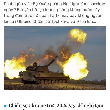
Phát ngôn viên Bộ Quốc phòng Nga Igor Konashenkov
ngày 7.5 tuyên bố lực lượng phòng không nước này
trong đêm trước đã bắn hạ 17 máy bay không người
Đọc Thanh Niên trên điện thoại
lái của Ukraine, 3 tên lửa Tochka-U và 9 tên lửa...
Theo dõi báo trên
Hotline
Liên hệ quảng cáo
0906 645 777
0908 780 404
Đặt báo
Quảng cáo
RSS
Tòa soạn
Chính sách bảo m
Tổng biên tập: Nguyễn Ngọc Toàn
Phó tổng biên tập thường trực: Hải Thành
Phó tổng biên tập: Lâm Hiếu Dũng
Phó tổng biên tập: Trần Việt Hưng
Chiến sự Ukraine trưa 20.4: Nga đề nghị tạm
Tổng thư ký tòa soạn: Đức Trung