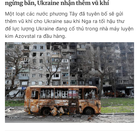
ngừng bắn, Ukraine nhận thêm vũ khí
Giấy phép xuất bản số 110/GP - BTTTT cấp ngày 24.3.2020
© 2003-2026 Bản quyền thuộc về Báo Thanh Niên. Cấm sao chép
Một loạt các nước phương Tây đã tuyên bố sẽ gửi
dưới mọi hình thức nếu không có sự chấp thuận bằng văn bản.
thêm vũ khí cho Ukraine sau khi Nga ra tối hậu thư
Phát triển bởi ePi Technologies, JSC.
để lực lượng Ukraine đang cố thủ trong nhà máy luyện
kim Azovstal ra đầu hàng.