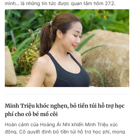
mình... là những tin tức được quan tâm hôm 27.2.
Đọc Thanh Niên trên điện thoại
Theo dõi báo trên
Hotline
Liên hệ quảng cáo
0906 645 777
0908 780 404
Đặt báo
Quảng cáo
RSS
Tòa soạn
Chính sách bảo m
Minh Triệu khóc nghẹn, bỏ tiền túi hỗ trợ học
Tổng biên tập: Nguyễn Ngọc Toàn
phí cho cô bé mồ côi
Phó tổng biên tập thường trực: Hải Thành
Phó tổng biên tập: Lâm Hiếu Dũng
Hoàn cảnh của Hoàng Ái Nhi khiến Minh Triệu xúc
Phó tổng biên tập: Trần Việt Hưng
Tổng thư ký tòa soạn: Đức Trung
động. Cô quyết định bỏ tiền túi hỗ trợ học phí, mong