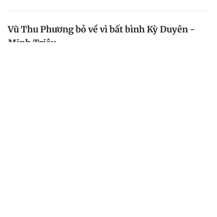
Vũ Thu Phương bỏ về vì bất bình Kỳ Duyên -
Minh Triệu
Không vui vì cách hành xử của Kỳ Duyên - Minh Triệu,
Vũ Thu Phương từ chối ở lại đối chất mà lên xe rời
khỏi địa điểm ghi hình The Face Vietnam.