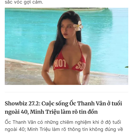
sắc vóc gợi cảm.
Chuyên mục khác
Tin đã xem
Chào ngày mới
Tin 24h
Đăng xuất
Tin thị trường
Tin 360
Video
Magazine
Sản phẩm khác
Tiện ích
Bạn cần biết
Showbiz 27.2: Cuộc sống Ốc Thanh Vân ở tuổi
Thông tin tòa soạn
Liên hệ quảng cáo
ngoài 40, Minh Triệu làm rõ tin đồn
Ốc Thanh Vân có những chiêm nghiệm khi ở độ tuổi
ngoài 40; Minh Triệu làm rõ thông tin không đúng về