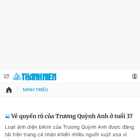
MINH TRIỆU
QUẢNG CÁO
ĐẶT BÁO
Thông tin tài khoản
Vẻ quyến rũ của Trương Quỳnh Anh ở tuổi 37
Đổi mật khẩu
Loạt ảnh diện bikini của Trương Quỳnh Anh được đăng
Chuyên mục
tải trên trang cá nhân khiến nhiều người xuýt xoa vì
Tin đã lưu