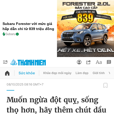
Subaru Forester với mức giá
hấp dẫn chỉ từ 839 triệu đồng
Subaru
Sức khỏe
Khỏe đẹp mỗi ngày
Làm đẹp
Giới tính
Y t
QUẢNG CÁO
ĐẶT BÁO
08/10/2025 08:16 GMT+7
Thông tin tài khoản
Muốn ngừa đột quỵ, sống
Đổi mật khẩu
Chuyên mục
thọ hơn, hãy thêm chút dầu
Tin đã lưu