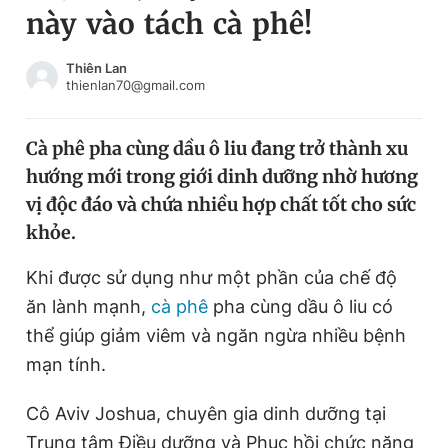
này vào tách cà phê!
Chuyên mục khác
Tin đã xem
Chào ngày mới
Tin 24h
Thiên Lan
thienlan70@gmail.com
Đăng xuất
Tin thị trường
Tin 360
Cà phê pha cùng dầu ô liu đang trở thành xu
hướng mới trong giới dinh dưỡng nhờ hương
Video
Magazine
vị độc đáo và chứa nhiều hợp chất tốt cho sức
khỏe.
Sản phẩm khác
Khi được sử dụng như một phần của chế độ
Tiện ích
Bạn cần biết
ăn lành mạnh,
cà phê
pha cùng dầu ô liu có
thể giúp giảm viêm và ngăn ngừa nhiều bệnh
mạn tính.
Thông tin tòa soạn
Liên hệ quảng cáo
Cô Aviv Joshua, chuyên gia dinh dưỡng tại
Trung tâm Điều dưỡng và Phục hồi chức năng