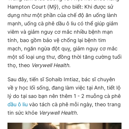
Hampton Court (Mỹ), cho biết: Khi được sử
dụng như một phần của chế độ ăn uống lành
Đọc Thanh Niên trên điện thoại
mạnh, uống cà phê dầu ô liu có thể giúp giảm
viêm và giảm nguy cơ mắc nhiều bệnh mạn
tính, bao gồm bảo vệ chống lại bệnh tim
mạch, ngăn ngừa đột quỵ, giảm nguy cơ mắc
Theo dõi báo trên
một số loại ung thư, đồng thời tăng cường tuổi
thọ, theo
Verywell Health
.
Hotline
Liên hệ quảng cáo
0906 645 777
0908 780 404
Sau đây, tiến sĩ Sohaib Imtiaz, bác sĩ chuyên
về y học lối sống, đang làm việc tại Anh, tiết lộ
Đặt báo
Quảng cáo
RSS
Tòa soạn
Chính sách bảo
lý do tại sao bạn nên thêm 1 - 2 muỗng cà phê
dầu ô liu
vào tách cà phê mỗi ngày, theo trang
Tổng biên tập: Nguyễn Ngọc Toàn
Phó tổng biên tập thường trực: Hải Thành
tin sức khỏe
Verywell Health.
Phó tổng biên tập: Lâm Hiếu Dũng
Phó tổng biên tập: Trần Việt Hưng
Tổng thư ký tòa soạn: Đức Trung