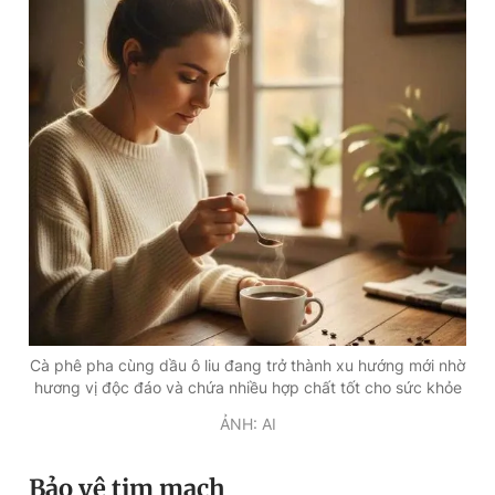
Giấy phép xuất bản số 110/GP - BTTTT cấp ngày 24.3.2020
© 2003-2026 Bản quyền thuộc về Báo Thanh Niên. Cấm sao
chép dưới mọi hình thức nếu không có sự chấp thuận bằng văn
bản. Phát triển bởi ePi Technologies, JSC.
Cà phê pha cùng dầu ô liu đang trở thành xu hướng mới nhờ
hương vị độc đáo và chứa nhiều hợp chất tốt cho sức khỏe
ẢNH: AI
Bảo vệ tim mạch