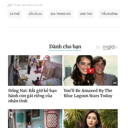
Khám phá thêm chủ đề
CÀ PHÊ
DẦU Ô LIU
ĐỊA TRUNG HẢI
UNG THƯ
TIỂU ĐƯỜNG