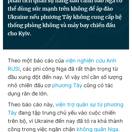
phân tích quân sự hàng đầu cảnh báo Nga có
thể dùng sức mạnh trên không để áp đảo
Ukraine nếu phương Tây không cung cấp hệ
Đọc Thanh Niên trên điện thoại
thống phòng không và máy bay chiến đấu
cho Kyiv.
Theo dõi báo trên
Theo một báo cáo của
viện nghiên cứu Anh
RUSI
, các phi công Nga đã rất thận trọng từ
Hotline
Liên hệ quảng cáo
đầu xung đột đến nay. Vì vậy chỉ cần số lượng
0906 645 777
0908 780 404
nhỏ chiến đấu cơ
phương Tây
cũng có tác
dụng răn đe lớn.
Đặt báo
Quảng cáo
RSS
Tòa soạn
Chính sách bảo
Theo báo cáo này,
viện trợ quân sự từ phương
Tổng biên tập: Nguyễn Ngọc Toàn
Phó tổng biên tập thường trực: Hải Thành
Tây
đang tập trung chủ yếu vào cuộc chiến
Phó tổng biên tập: Lâm Hiếu Dũng
trên bộ, vì Ukraine đến nay đã tỏ ra khá thành
Phó tổng biên tập: Trần Việt Hưng
Tổng thư ký tòa soạn: Đức Trung
công trong việc ngăn chặn
không quân Nga.