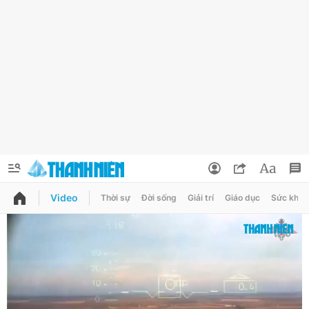
Video
Thời sự
Đời sống
Giải trí
Giáo dục
Sức khỏe
QUẢNG CÁO
ĐẶT BÁO
Thông tin tài khoản
Đổi mật khẩu
Chuyên mục
Tin đã lưu