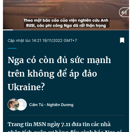
Chuyên mục khác
Tin đã xem
Chào ngày mới
Tin 24h
Đăng xuất
Current
0:17
/
Duration
3:31
Tin thị trường
Tin 360
Cập nhật lúc 14:21 19/11/2022 GMT+7
Time
Video
Magazine
Nga có còn đủ sức mạnh
trên không để áp đảo
Sản phẩm khác
Ukraine?
Tiện ích
Bạn cần biết
Cẩm Tú
-
Nghiên Dương
Thông tin tòa soạn
Liên hệ quảng cáo
Trang tin MSN ngày 7.11 đưa tin các nhà