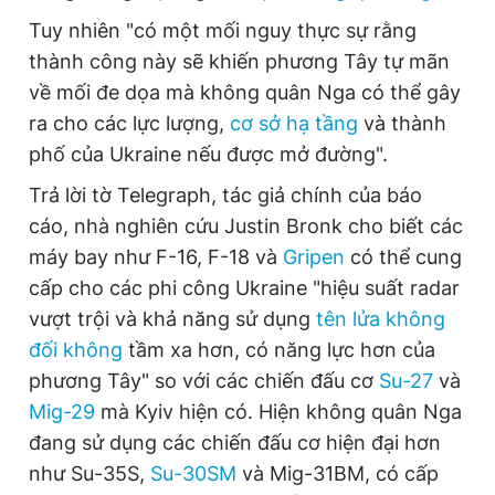
Giấy phép xuất bản số 110/GP - BTTTT cấp ngày 24.3.2020
Tuy nhiên "có một mối nguy thực sự rằng
© 2003-2026 Bản quyền thuộc về Báo Thanh Niên. Cấm sao
thành công này sẽ khiến phương Tây tự mãn
chép dưới mọi hình thức nếu không có sự chấp thuận bằng văn
bản. Phát triển bởi ePi Technologies, JSC.
về mối đe dọa mà không quân Nga có thể gây
ra cho các lực lượng,
cơ sở hạ tầng
và thành
phố của Ukraine nếu được mở đường".
Trả lời tờ Telegraph, tác giả chính của báo
cáo, nhà nghiên cứu Justin Bronk cho biết các
máy bay như F-16, F-18 và
Gripen
có thể cung
cấp cho các phi công Ukraine "hiệu suất radar
vượt trội và khả năng sử dụng
tên lửa không
đối không
tầm xa hơn, có năng lực hơn của
phương Tây" so với các chiến đấu cơ
Su-27
và
Mig-29
mà Kyiv hiện có. Hiện không quân Nga
đang sử dụng các chiến đấu cơ hiện đại hơn
như Su-35S,
Su-30SM
và Mig-31BM, có cấp