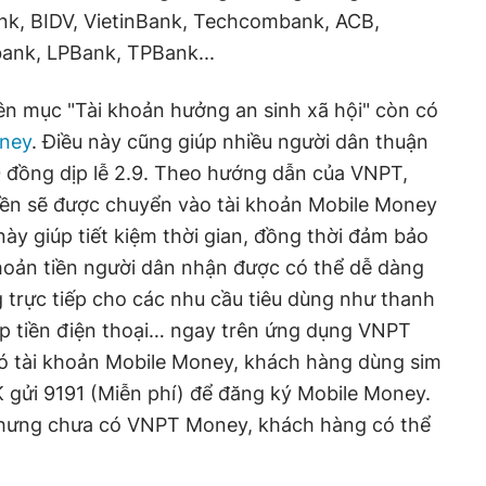
k, BIDV, VietinBank, Techcombank, ACB,
ank, LPBank, TPBank...
ên mục "Tài khoản hưởng an sinh xã hội" còn có
ney
. Điều này cũng giúp nhiều người dân thuận
0 đồng dịp lễ 2.9. Theo hướng dẫn của VNPT,
 tiền sẽ được chuyển vào tài khoản Mobile Money
ày giúp tiết kiệm thời gian, đồng thời đảm bảo
hoản tiền người dân nhận được có thể dễ dàng
g trực tiếp cho các nhu cầu tiêu dùng như thanh
p tiền điện thoại… ngay trên ứng dụng VNPT
 tài khoản Mobile Money, khách hàng dùng sim
 gửi 9191 (Miễn phí) để đăng ký Mobile Money.
hưng chưa có VNPT Money, khách hàng có thể