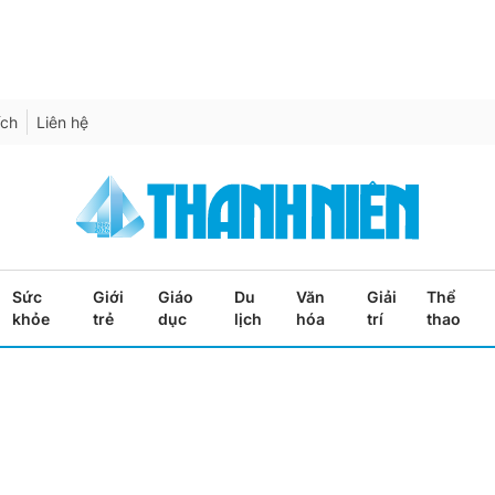
ích
Liên hệ
Sức
Giới
Giáo
Du
Văn
Giải
Thể
khỏe
trẻ
dục
lịch
hóa
trí
thao