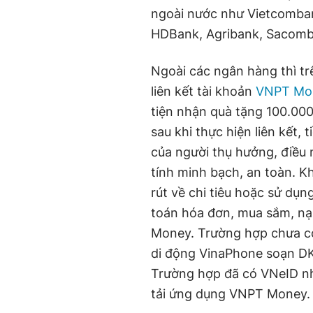
ngoài nước như Vietcomban
HDBank, Agribank, Sacomb
Ngoài các ngân hàng thì tr
liên kết tài khoản
VNPT Mo
tiện nhận quà tặng 100.00
sau khi thực hiện liên kết,
của người thụ hưởng, điều n
tính minh bạch, an toàn. K
rút về chi tiêu hoặc sử dụn
toán hóa đơn, mua sắm, nạ
Money. Trường hợp chưa có
di động VinaPhone soạn DK
Trường hợp đã có VNeID n
tải ứng dụng VNPT Money.