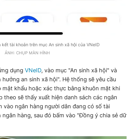
 kết tài khoản trên mục An sinh xã hội của VNeID
ẢNH: CHỤP MÀN HÌNH
 ứng dụng
VNeID
, vào mục "An sinh xã hội" và
 hưởng an sinh xã hội". Hệ thống sẽ yêu cầu
ập mật khẩu hoặc xác thực bằng khuôn mặt khi
p theo sẽ thấy xuất hiện danh sách các ngân
n vào ngân hàng người dân đang có số tài
n ngân hàng, sau đó bấm vào "Đồng ý chia sẻ dữ