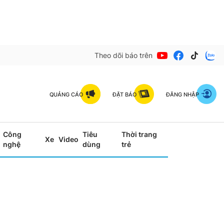
Theo dõi báo trên
QUẢNG CÁO
ĐẶT BÁO
ĐĂNG NHẬP
Công
Tiêu
Thời trang
Xe
Video
nghệ
dùng
trẻ