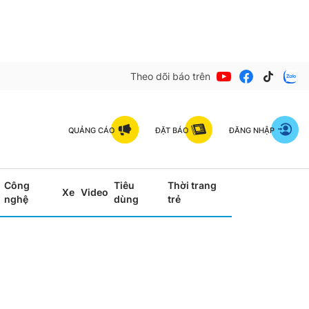
Theo dõi báo trên
QUẢNG CÁO
ĐẶT BÁO
ĐĂNG NHẬP
Công
Tiêu
Thời trang
Xe
Video
nghệ
dùng
trẻ