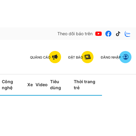
Theo dõi báo trên
QUẢNG CÁO
ĐẶT BÁO
ĐĂNG NHẬP
Công
Tiêu
Thời trang
Xe
Video
nghệ
dùng
trẻ