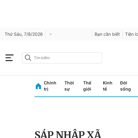
Thứ Sáu, 7/8/2026
Bạn cần biết
Tiện í
Chính
Thời
Thế
Kinh
Đời
trị
sự
giới
tế
sống
SÁP NHẬP XÃ