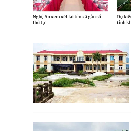
Nghệ An xem xét lại tên xã gắn số
Dự kiến
thứ tự
tỉnh k