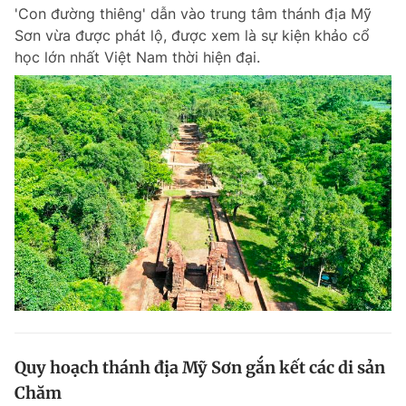
'Con đường thiêng' dẫn vào trung tâm thánh địa Mỹ
Sơn vừa được phát lộ, được xem là sự kiện khảo cổ
học lớn nhất Việt Nam thời hiện đại.
Đọc Thanh Niên trên điện thoại
Theo dõi báo trên
Hotline
Liên hệ quảng cáo
0906 645 777
0908 780 404
Đặt báo
Quảng cáo
RSS
Tòa soạn
Chính sách bảo m
Tổng biên tập: Nguyễn Ngọc Toàn
Phó tổng biên tập thường trực: Hải Thành
Phó tổng biên tập: Lâm Hiếu Dũng
Quy hoạch thánh địa Mỹ Sơn gắn kết các di sản
Phó tổng biên tập: Trần Việt Hưng
Chăm
Tổng thư ký tòa soạn: Đức Trung