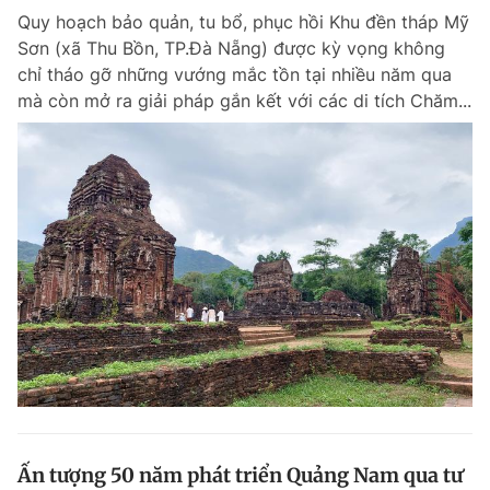
Quy hoạch bảo quản, tu bổ, phục hồi Khu đền tháp Mỹ
Giấy phép xuất bản số 110/GP - BTTTT cấp ngày 24.3.2020
© 2003-2026 Bản quyền thuộc về Báo Thanh Niên. Cấm sao chép
Sơn (xã Thu Bồn, TP.Đà Nẵng) được kỳ vọng không
dưới mọi hình thức nếu không có sự chấp thuận bằng văn bản.
chỉ tháo gỡ những vướng mắc tồn tại nhiều năm qua
Phát triển bởi ePi Technologies, JSC.
mà còn mở ra giải pháp gắn kết với các di tích Chăm...
Ấn tượng 50 năm phát triển Quảng Nam qua tư