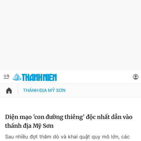
THÁNH ĐỊA MỸ SƠN
QUẢNG CÁO
ĐẶT BÁO
Thông tin tài khoản
Diện mạo 'con đường thiêng' độc nhất dẫn vào
thánh địa Mỹ Sơn
Đổi mật khẩu
Chuyên mục
Sau nhiều đợt thăm dò và khai quật quy mô lớn, các
Tin đã lưu