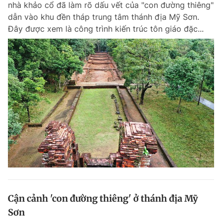
nhà khảo cổ đã làm rõ dấu vết của "con đường thiêng"
Chuyên mục khác
dẫn vào khu đền tháp trung tâm thánh địa Mỹ Sơn.
Tin đã xem
Đây được xem là công trình kiến trúc tôn giáo đặc...
Chào ngày mới
Tin 24h
Đăng xuất
Tin thị trường
Tin 360
Video
Magazine
Sản phẩm khác
Tiện ích
Bạn cần biết
Thông tin tòa soạn
Liên hệ quảng cáo
Cận cảnh 'con đường thiêng' ở thánh địa Mỹ
Sơn