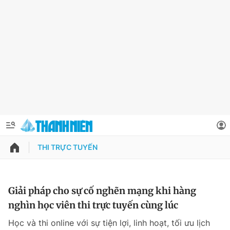
THI TRỰC TUYẾN
QUẢNG CÁO
ĐẶT BÁO
Thông tin tài khoản
Giải pháp cho sự cố nghẽn mạng khi hàng
nghìn học viên thi trực tuyến cùng lúc
Đổi mật khẩu
Chuyên mục
Học và thi online với sự tiện lợi, linh hoạt, tối ưu lịch
Tin đã lưu