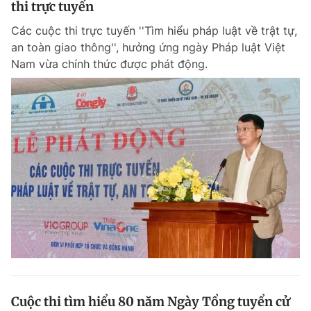
thi trực tuyến
Giấy phép xuất bản số 110/GP - BTTTT cấp ngày 24.3.2020
© 2003-2026 Bản quyền thuộc về Báo Thanh Niên. Cấm sao chép
Các cuộc thi trực tuyến ''Tìm hiểu pháp luật về trật tự,
dưới mọi hình thức nếu không có sự chấp thuận bằng văn bản.
an toàn giao thông'', hưởng ứng ngày Pháp luật Việt
Phát triển bởi ePi Technologies, JSC.
Nam vừa chính thức được phát động.
Cuộc thi tìm hiểu 80 năm Ngày Tổng tuyển cử