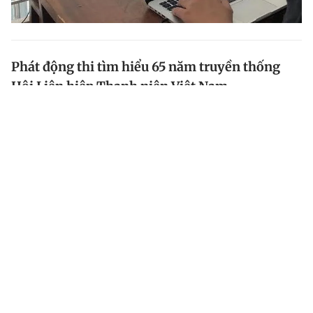
Phát động thi tìm hiểu 65 năm truyền thống
Hội Liên hiệp Thanh niên Việt Nam
Cuộc thi dành cho các tổ chức Hội, cán bộ, hội viên,
thanh niên Việt Nam ở trong và ngoài nước. Tham gia
cuộc thi, thí sinh có cơ hội đoạt giải thưởng 10 triệu
đồng và nhiều phần thưởng giá trị.