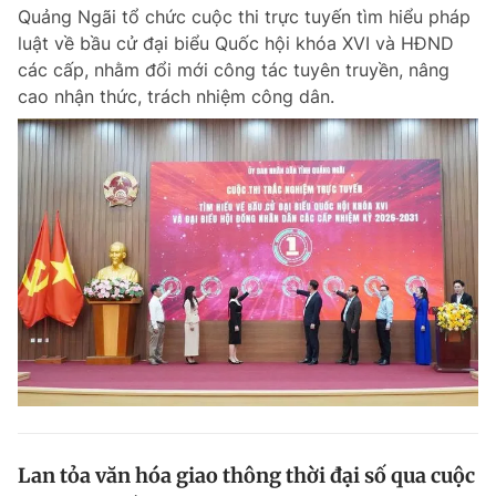
Quảng Ngãi tổ chức cuộc thi trực tuyến tìm hiểu pháp
luật về bầu cử đại biểu Quốc hội khóa XVI và HĐND
các cấp, nhằm đổi mới công tác tuyên truyền, nâng
Đọc Thanh Niên trên điện thoại
cao nhận thức, trách nhiệm công dân.
Theo dõi báo trên
Hotline
Liên hệ quảng cáo
0906 645 777
0908 780 404
Đặt báo
Quảng cáo
RSS
Tòa soạn
Chính sách bảo m
Tổng biên tập: Nguyễn Ngọc Toàn
Phó tổng biên tập thường trực: Hải Thành
Phó tổng biên tập: Lâm Hiếu Dũng
Phó tổng biên tập: Trần Việt Hưng
Lan tỏa văn hóa giao thông thời đại số qua cuộc
Tổng thư ký tòa soạn: Đức Trung