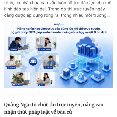
trình, cá nhân hóa cao vẫn luôn hỗ trợ đắc lực cho mô
Chuyên mục khác
hình đào tạo hiện đại. Trong đó thi trực tuyến ngày
Tin đã xem
càng được áp dụng rộng rãi trong nhiều môi trường...
Chào ngày mới
Tin 24h
Đăng xuất
Tin thị trường
Tin 360
Video
Magazine
Sản phẩm khác
Tiện ích
Bạn cần biết
Thông tin tòa soạn
Liên hệ quảng cáo
Quảng Ngãi tổ chức thi trực tuyến, nâng cao
nhận thức pháp luật về bầu cử