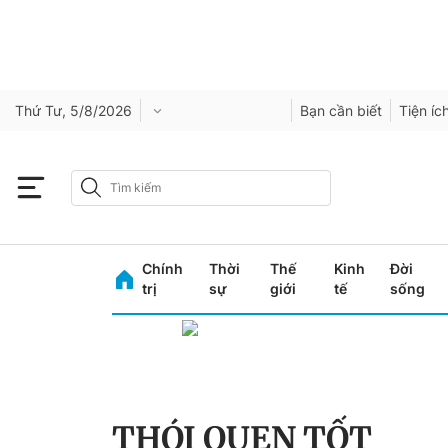
Thứ Tư, 5/8/2026
Bạn cần biết
Tiện íc
Chính
Thời
Thế
Kinh
Đời
trị
sự
giới
tế
sống
THÓI QUEN TỐT