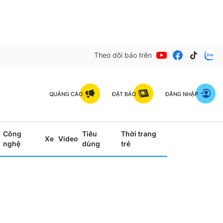
Theo dõi báo trên
QUẢNG CÁO
ĐẶT BÁO
ĐĂNG NHẬP
Công
Tiêu
Thời trang
Xe
Video
nghệ
dùng
trẻ