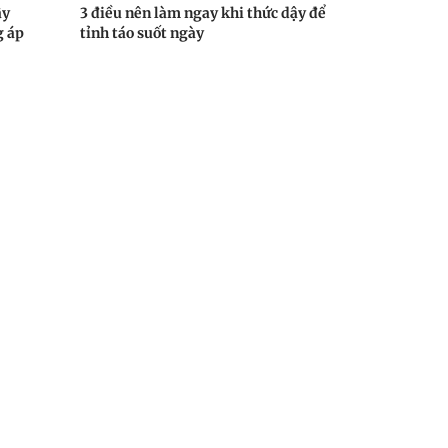
ậy
3 điều nên làm ngay khi thức dậy để
g áp
tỉnh táo suốt ngày