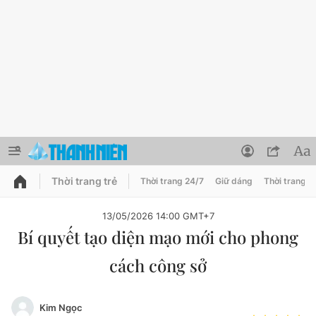
Thời trang trẻ
Thời trang 24/7
Giữ dáng
Thời trang n
PODCAST
QUẢNG CÁO
ĐẶT BÁO
13/05/2026 14:00 GMT+7
Bí quyết tạo diện mạo mới cho phong
Thông tin tài khoản
cách công sở
Đổi mật khẩu
Chuyên mục
Tin đã lưu
Đánh giá tác giả
Kim Ngọc
Chuyên mục khác