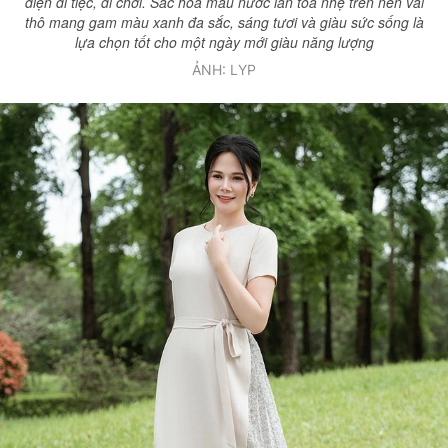
diện đi tiệc, đi chơi. Sắc hoa màu nước lan tỏa nhẹ trên nền vải
thô mang gam màu xanh đa sắc, sáng tươi và giàu sức sống là
lựa chọn tốt cho một ngày mới giàu năng lượng
ẢNH: LYP