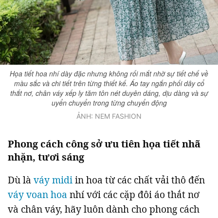
Giấy phép xuất bản số 110/GP - BTTTT cấp ngày 24.3.2020
© 2003-2026 Bản quyền thuộc về Báo Thanh Niên. Cấm sao chép
dưới mọi hình thức nếu không có sự chấp thuận bằng văn bản.
Phát triển bởi ePi Technologies, JSC.
Họa tiết hoa nhí dày đặc nhưng không rối mắt nhờ sự tiết chế về
màu sắc và chi tiết trên từng thiết kế. Áo tay ngắn phối dây cổ
thắt nơ, chân váy xếp ly tăm tôn nét duyên dáng, dịu dàng và sự
uyển chuyển trong từng chuyển động
ẢNH: NEM FASHION
Phong cách công sở ưu tiên họa tiết nhã
nhặn, tươi sáng
Dù là
váy midi
in hoa từ các chất vải thô đến
váy voan hoa
nhí với các cặp đôi áo thắt nơ
và chân váy, hãy luôn dành cho phong cách