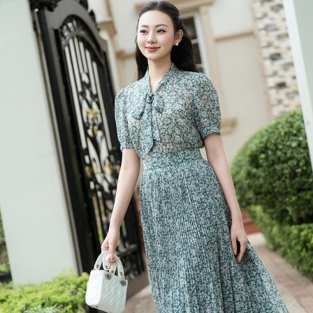
Đọc Thanh Niên trên điện thoại
Theo dõi báo trên
Hotline
Liên hệ quảng cáo
0906 645 777
0908 780 404
Đặt báo
Quảng cáo
RSS
Tòa soạn
Chính sách bảo m
Tổng biên tập: Nguyễn Ngọc Toàn
Phó tổng biên tập: Hải Thành
Ủy viên Ban biên tập - Tổng Thư ký tòa soạn: Trần Việt Hưng