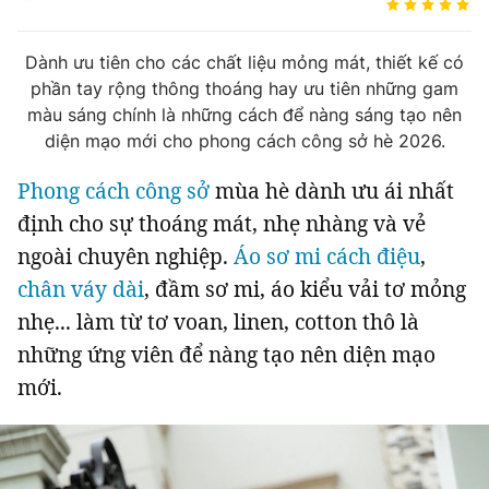
Tin đã xem
Chào ngày mới
Tin 24h
Dành ưu tiên cho các chất liệu mỏng mát, thiết kế có
Đăng xuất
phần tay rộng thông thoáng hay ưu tiên những gam
Tin thị trường
Tin 360
màu sáng chính là những cách để nàng sáng tạo nên
diện mạo mới cho phong cách công sở hè 2026.
Video
Podcasts
Phong cách công sở
mùa hè dành ưu ái nhất
định cho sự thoáng mát, nhẹ nhàng và vẻ
Magazine
ngoài chuyên nghiệp.
Áo sơ mi cách điệu
,
chân váy dài
, đầm sơ mi, áo kiểu vải tơ mỏng
nhẹ... làm từ tơ voan, linen, cotton thô là
Sản phẩm khác
những ứng viên để nàng tạo nên diện mạo
Tiện ích
Bạn cần biết
mới.
Thông tin tòa soạn
Liên hệ quảng cáo