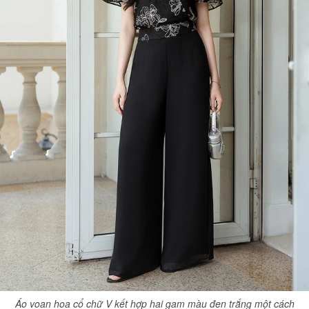
Áo voan hoa cổ chữ V kết hợp hai gam màu đen trắng một cách