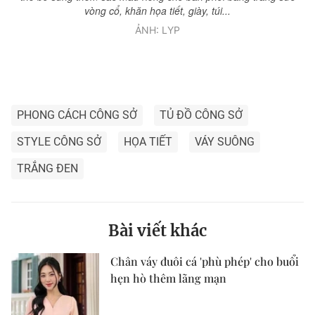
vòng cổ, khăn họa tiết, giày, túi...
ẢNH: LYP
PHONG CÁCH CÔNG SỞ
TỦ ĐỒ CÔNG SỞ
STYLE CÔNG SỞ
HỌA TIẾT
VÁY SUÔNG
TRẮNG ĐEN
Bài viết khác
Chân váy đuôi cá 'phù phép' cho buổi
hẹn hò thêm lãng mạn