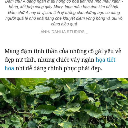
Đầm chữ A dáng ngắn màu hồng có họa tiết hoa nhỏ màu xanh -
hồng, kết hợp cùng giày Mary Jane màu bạc ánh kim nổi bật.
Giấy phép xuất bản số 110/GP - BTTTT cấp ngày 24.3.2020
Đầm chữ A này là vị cứu tinh lý tưởng cho những bạn có dáng
© 2003-2026 Bản quyền thuộc về Báo Thanh Niên. Cấm sao chép
dưới mọi hình thức nếu không có sự chấp thuận bằng văn bản.
người quả lê nhờ khả năng che khuyết điểm vòng hông và đùi vô
Phát triển bởi ePi Technologies, JSC.
cùng hiệu quả
ẢNH: DAHLIA STUDIOS _
Mang đậm tinh thần của những cô gái yêu vẻ
đẹp nữ tính, những chiếc váy ngắn
họa tiết
hoa
nhí dễ dàng chinh phục phái đẹp.