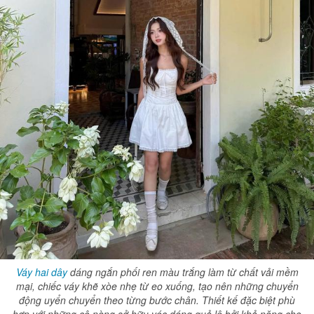
Váy hai dây
dáng ngắn phối ren màu trắng làm từ chất vải mềm
mại, chiếc váy khẽ xòe nhẹ từ eo xuống, tạo nên những chuyển
động uyển chuyển theo từng bước chân. Thiết kế đặc biệt phù