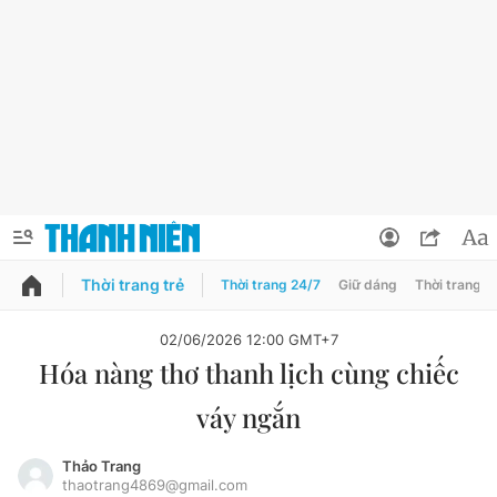
Thời trang trẻ
Thời trang 24/7
Giữ dáng
Thời trang n
PODCAST
QUẢNG CÁO
ĐẶT BÁO
02/06/2026 12:00 GMT+7
Hóa nàng thơ thanh lịch cùng chiếc
Thông tin tài khoản
váy ngắn
Đổi mật khẩu
Chuyên mục
Tin đã lưu
Thảo Trang
thaotrang4869@gmail.com
Chuyên mục khác