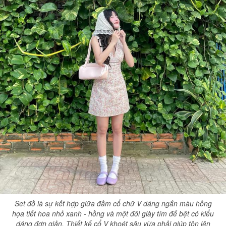
Set đồ là sự kết hợp giữa đầm cổ chữ V dáng ngắn màu hồng
họa tiết hoa nhỏ xanh - hồng và một đôi giày tím đế bệt có kiểu
dáng đơn giản. Thiết kế cổ V khoét sâu vừa phải giúp tôn lên