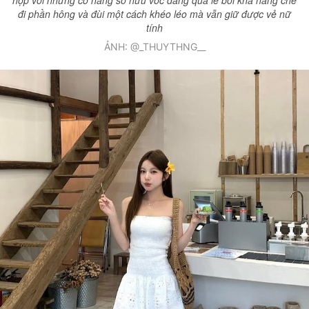
hợp với những cô nàng sở hữu vóc dáng quả lê bởi khả năng che
đi phần hông và đùi một cách khéo léo mà vẫn giữ được vẻ nữ
tính
ẢNH: @_THUYTHNG__