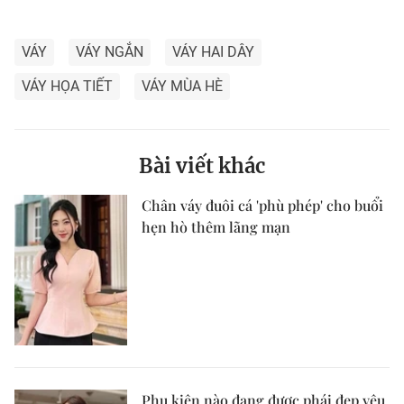
VÁY
VÁY NGẮN
VÁY HAI DÂY
VÁY HỌA TIẾT
VÁY MÙA HÈ
Bài viết khác
Chân váy đuôi cá 'phù phép' cho buổi
hẹn hò thêm lãng mạn
Phụ kiện nào đang được phái đẹp yêu