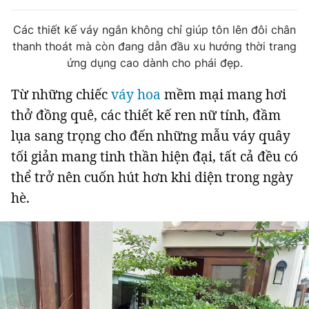
Tin đã xem
Chào ngày mới
Tin 24h
Các thiết kế váy ngắn không chỉ giúp tôn lên đôi chân
thanh thoát mà còn đang dẫn đầu xu hướng thời trang
Đăng xuất
ứng dụng cao dành cho phái đẹp.
Tin thị trường
Tin 360
Từ những chiếc
váy hoa
mềm mại mang hơi
Video
Podcasts
thở đồng quê, các thiết kế ren nữ tính, đầm
lụa sang trọng cho đến những mẫu váy quây
Magazine
tối giản mang tinh thần hiện đại, tất cả đều có
thể trở nên cuốn hút hơn khi diện trong ngày
hè.
Sản phẩm khác
Tiện ích
Bạn cần biết
Thông tin tòa soạn
Liên hệ quảng cáo