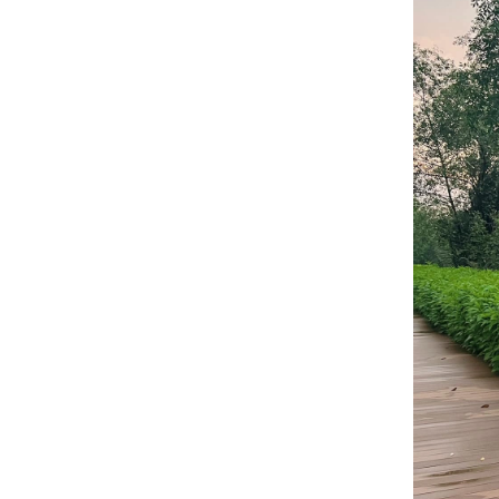
Ninh Bình
Phú Thọ
Quảng Ngãi
Quảng Ninh
Quảng Trị
Sơn La
Thanh Hóa
Thái Nguyên
Thừa Thiên Huế