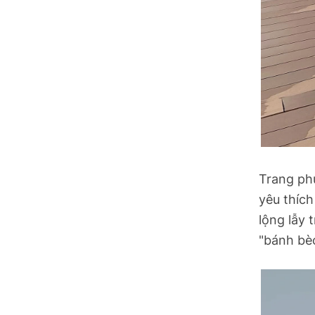
Tuyên Quang
Tây Ninh
Vĩnh Long
Trang ph
yêu thíc
lộng lẫy 
"bánh bèo