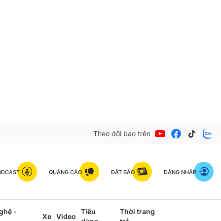
Theo dõi báo trên
ODCAST
QUẢNG CÁO
ĐẶT BÁO
ĐĂNG NHẬP
ghệ -
Tiêu
Thời trang
Xe
Video