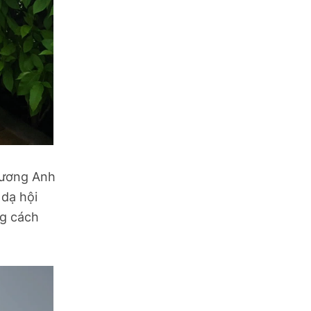
hương Anh
dạ hội
ng cách