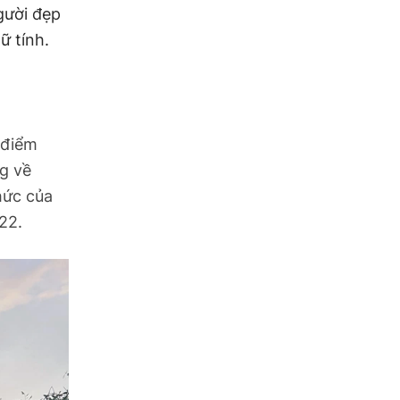
gười đẹp
ữ tính.
 điểm
ng về
hức của
22.