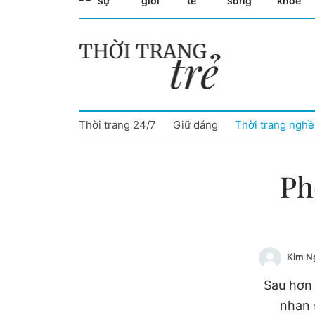
sự
giới
tế
sống
khỏe
Cà Mau
Cần Thơ
Điện Biên
Thời trang 24/7
Giữ dáng
Thời trang nghề
Đà Nẵng
Đắk Lắk
Ph
Đồng Nai
Đồng Tháp
Kim N
Gia Lai
Sau hơn 
Hà Nội
nhan 