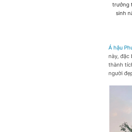
Hồ Chí Minh
trưởng 
sinh n
Hà Tĩnh
Hưng Yên
Hải Phòng
Á hậu Ph
này, đặc 
Khánh Hòa
thành tíc
người đẹ
Lai Châu
Lào Cai
Lâm Đồng
Lạng Sơn
Nghệ An