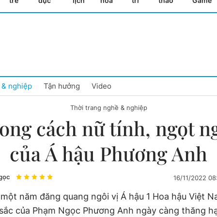
trẻ
dục
lịch
hóa
trí
thao
Game
 & nghiệp
Tận hưởng
Video
Thời trang nghề & nghiệp
ong cách nữ tính, ngọt n
của Á hậu Phương Anh
gọc
16/11/2022 0
một năm đăng quang ngôi vị Á hậu 1 Hoa hậu Việt 
sắc của Phạm Ngọc Phương Anh ngày càng thăng h