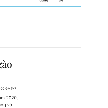
dùng
trẻ
gào
8:00 GMT+7
Nam 2020,
ạng và