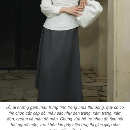
Ưu ái những gam màu trung tính trong mùa thu đông, quý cô có
thể chọn các cặp đôi màu sắc như đen trắng, xám trắng, xám
đen, cream và màu đỏ mận. Chúng vừa hỗ trợ nhau để làm nổi
bật người mặc, vừa khéo léo gây hiệu ứng thị giác giúp che