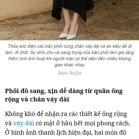
Giấy phép xuất bản số 110/GP - BTTTT cấp ngày 24.3.2020
© 2003-2026 Bản quyền thuộc về Báo Thanh Niên. Cấm sao chép
dưới mọi hình thức nếu không có sự chấp thuận bằng văn bản.
Phát triển bởi ePi Technologies, JSC.
Thỏa sức diện các bản phối cùng chân váy dài và áo kiểu để đi
làm, đi chơi. Sự chỉn chu và sang trọng của bản phối làm gia tăng
thêm tính linh hoạt khi người mặc có thể diện đến nhiều không
gian khác nhau
ẢNH: RUZA
Phối đồ sang, xịn dễ dàng từ quần ống
rộng và chân váy dài
Không khó để nhận ra các thiết kế ống rộng
và
váy dài
có mặt ở hầu hết mọi phong cách.
Ở hình ảnh thanh lịch hiện đại, hai món đồ