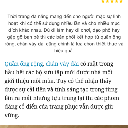
Tin đã xem
Chào ngày mới
Tin 24h
Thời trang đa năng mang đến cho người mặc sự linh
Đăng xuất
hoạt khi có thể sử dụng nhiều lần và cho nhiều mục
Tin thị trường
Tin 360
đích khác nhau. Dù đi làm hay đi chơi, dạo phố hay
gặp gỡ bạn bè thì các bản phối kết hợp từ quần ống
rộng, chân váy dài cũng chính là lựa chọn thiết thực và
Video
Podcasts
hiệu quả.
Quần ống rộng
,
chân váy dài
có mặt trong
Magazine
hầu hết các bộ sưu tập mới được nhà mốt
giới thiệu mỗi mùa. Tuy có thể nhận thấy
Sản phẩm khác
được sự cải tiến và tính sáng tạo trong từng
Tiện ích
Bạn cần biết
lần ra mắt nhưng tựu trung lại thì các phom
dáng cổ điển của trang phục vẫn được giữ
Thông tin tòa soạn
Liên hệ quảng cáo
vững.