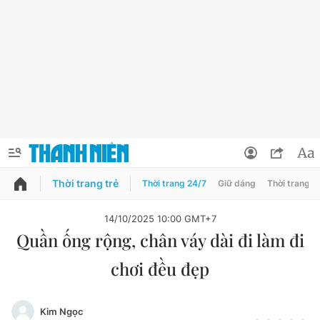
Thời trang trẻ
Thời trang 24/7
Giữ dáng
Thời trang n
PODCAST
QUẢNG CÁO
ĐẶT BÁO
14/10/2025 10:00 GMT+7
Quần ống rộng, chân váy dài đi làm đi
Thông tin tài khoản
chơi đều đẹp
Đổi mật khẩu
Chuyên mục
Tin đã lưu
Đánh giá tác giả
Kim Ngọc
Chuyên mục khác