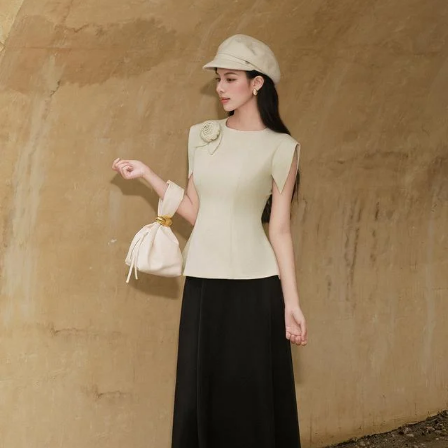
Đọc Thanh Niên trên điện thoại
Theo dõi báo trên
Hotline
Liên hệ quảng cáo
0906 645 777
0908 780 404
Đặt báo
Quảng cáo
RSS
Tòa soạn
Chính sách bảo m
Tổng biên tập: Nguyễn Ngọc Toàn
Phó tổng biên tập: Hải Thành
Ủy viên Ban biên tập - Tổng Thư ký tòa soạn: Trần Việt Hưng