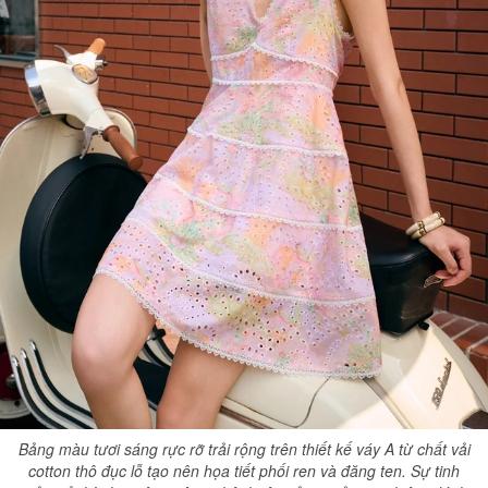
Bảng màu tươi sáng rực rỡ trải rộng trên thiết kế váy A từ chất vải
cotton thô đục lỗ tạo nên họa tiết phối ren và đăng ten. Sự tinh