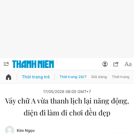
Thời trang trẻ
Thời trang 24/7
Giữ dáng
Thời trang n
PODCAST
QUẢNG CÁO
ĐẶT BÁO
17/05/2026 08:00 GMT+7
Váy chữ A vừa thanh lịch lại năng động,
Thông tin tài khoản
diện đi làm đi chơi đều đẹp
Đổi mật khẩu
Chuyên mục
Tin đã lưu
Đánh giá tác giả
Kim Ngọc
Chuyên mục khác