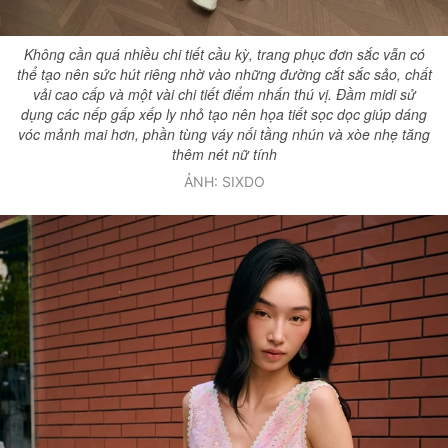
Không cần quá nhiều chi tiết cầu kỳ, trang phục đơn sắc vẫn có
thể tạo nên sức hút riêng nhờ vào những đường cắt sắc sảo, chất
vải cao cấp và một vài chi tiết điểm nhấn thú vị. Đầm midi sử
dụng các nếp gấp xếp ly nhỏ tạo nên họa tiết sọc dọc giúp dáng
vóc mảnh mai hơn, phần tùng váy nối tầng nhún và xòe nhẹ tăng
thêm nét nữ tính
ẢNH: SIXDO