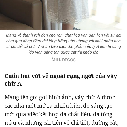
Giấy phép xuất bản số 110/GP - BTTTT cấp ngày 24.3.2020
© 2003-2026 Bản quyền thuộc về Báo Thanh Niên. Cấm sao chép
dưới mọi hình thức nếu không có sự chấp thuận bằng văn bản.
Phát triển bởi ePi Technologies, JSC.
Mang vẻ thanh lịch đến cho ren, chất liệu vốn gắn liền với sự gợi
cảm qua dáng đầm dài tông trắng nhẹ nhàng với chút nhấn nhá
từ chi tiết cổ chữ V nhún bèo điệu đà, phần xếp ly A tinh tế cùng
lớp viền đăng ten được cắt tỉa khéo léo
ẢNH: DECOS
Cuốn hút với vẻ ngoài rạng ngời của váy
chữ A
Mang tên gọi gợi hình ảnh, váy chữ A được
các nhà mốt mở ra nhiều biên độ sáng tạo
mới qua việc kết hợp đa chất liệu, đa tông
màu và những cải tiến về chi tiết, đường cắt,