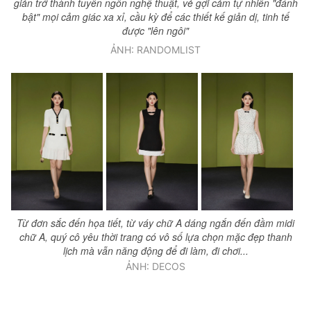
giản trở thành tuyên ngôn nghệ thuật, vẻ gợi cảm tự nhiên "đánh
bật" mọi cảm giác xa xỉ, cầu kỳ để các thiết kế giản dị, tinh tế
được "lên ngôi"
ẢNH: RANDOMLIST
Từ đơn sắc đến họa tiết, từ váy chữ A dáng ngắn đến đầm midi
chữ A, quý cô yêu thời trang có vô số lựa chọn mặc đẹp thanh
lịch mà vẫn năng động để đi làm, đi chơi...
ẢNH: DECOS