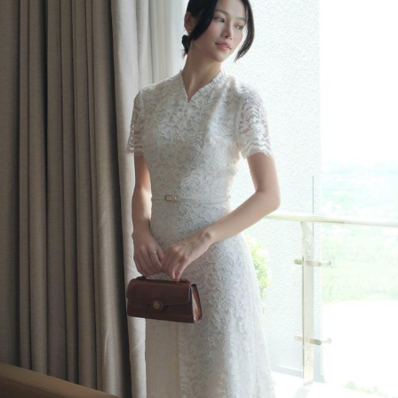
Đọc Thanh Niên trên điện thoại
Theo dõi báo trên
Hotline
Liên hệ quảng cáo
0906 645 777
0908 780 404
Đặt báo
Quảng cáo
RSS
Tòa soạn
Chính sách bảo m
Tổng biên tập: Nguyễn Ngọc Toàn
Phó tổng biên tập: Hải Thành
Ủy viên Ban biên tập - Tổng Thư ký tòa soạn: Trần Việt Hưng