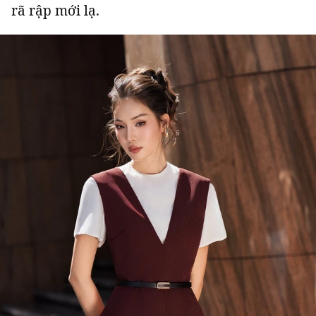
rã rập mới lạ.