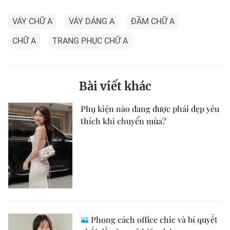
VÁY CHỮ A
VÁY DÁNG A
ĐẦM CHỮ A
CHỮ A
TRANG PHỤC CHỮ A
Bài viết khác
Phụ kiện nào đang được phái đẹp yêu
thích khi chuyển mùa?
Phong cách office chic và bí quyết