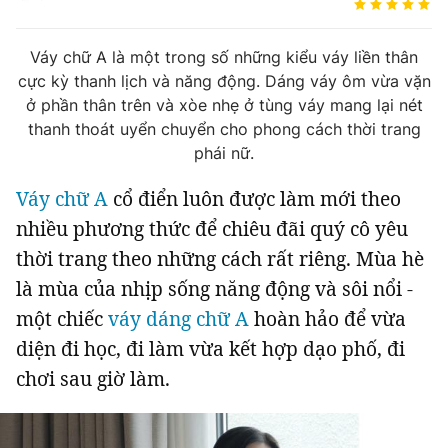
Tin đã xem
Chào ngày mới
Tin 24h
Váy chữ A là một trong số những kiểu váy liền thân
Đăng xuất
cực kỳ thanh lịch và năng động. Dáng váy ôm vừa vặn
Tin thị trường
Tin 360
ở phần thân trên và xòe nhẹ ở tùng váy mang lại nét
thanh thoát uyển chuyển cho phong cách thời trang
phái nữ.
Video
Podcasts
Váy chữ A
cổ điển luôn được làm mới theo
Magazine
nhiều phương thức để chiêu đãi quý cô yêu
thời trang theo những cách rất riêng. Mùa hè
là mùa của nhịp sống năng động và sôi nổi -
Sản phẩm khác
một chiếc
váy dáng chữ A
hoàn hảo để vừa
Tiện ích
Bạn cần biết
diện đi học, đi làm vừa kết hợp dạo phố, đi
chơi sau giờ làm.
Thông tin tòa soạn
Liên hệ quảng cáo