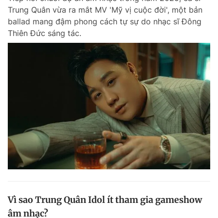
Trung Quân vừa ra mắt MV 'Mỹ vị cuộc đời', một bản
Giấy phép xuất bản số 110/GP - BTTTT cấp ngày 24.3.2020
© 2003-2026 Bản quyền thuộc về Báo Thanh Niên. Cấm sao chép
ballad mang đậm phong cách tự sự do nhạc sĩ Đông
dưới mọi hình thức nếu không có sự chấp thuận bằng văn bản.
Thiên Đức sáng tác.
Phát triển bởi ePi Technologies, JSC.
Vì sao Trung Quân Idol ít tham gia gameshow
âm nhạc?