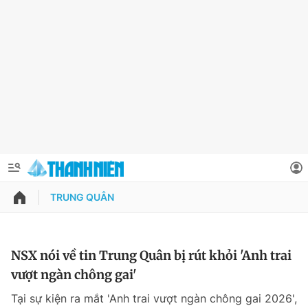
TRUNG QUÂN
QUẢNG CÁO
ĐẶT BÁO
Thông tin tài khoản
NSX nói về tin Trung Quân bị rút khỏi 'Anh trai
vượt ngàn chông gai'
Đổi mật khẩu
Chuyên mục
Tại sự kiện ra mắt 'Anh trai vượt ngàn chông gai 2026',
Tin đã lưu