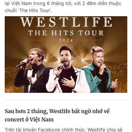
lại Việt Nam trong 6 tháng tới, với 2 đêm diễn thuộc
chuỗi 'The Hits Tour'.
Đọc Thanh Niên trên điện thoại
Theo dõi báo trên
Hotline
Liên hệ quảng cáo
0906 645 777
0908 780 404
Đặt báo
Quảng cáo
RSS
Tòa soạn
Chính sách bảo m
Tổng biên tập: Nguyễn Ngọc Toàn
Sau hơn 2 tháng, Westlife bất ngờ nhớ về
Phó tổng biên tập thường trực: Hải Thành
Phó tổng biên tập: Lâm Hiếu Dũng
concert ở Việt Nam
Phó tổng biên tập: Trần Việt Hưng
Tổng thư ký tòa soạn: Đức Trung
Trên tài khoản Facebook chính thức, Westlife chia sẻ