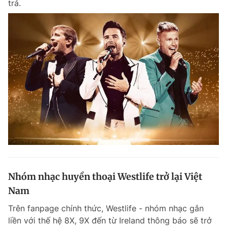
trả.
Chuyên mục khác
Tin đã xem
Chào ngày mới
Tin 24h
Đăng xuất
Tin thị trường
Tin 360
Video
Magazine
Sản phẩm khác
Tiện ích
Bạn cần biết
Nhóm nhạc huyền thoại Westlife trở lại Việt
Thông tin tòa soạn
Liên hệ quảng cáo
Nam
Trên fanpage chính thức, Westlife - nhóm nhạc gắn
liền với thế hệ 8X, 9X đến từ Ireland thông báo sẽ trở