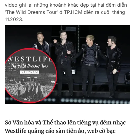
video ghi lại những khoảnh khắc đẹp tại hai đêm diễn
Giấy phép xuất bản số 110/GP - BTTTT cấp ngày 24.3.2020
© 2003-2026 Bản quyền thuộc về Báo Thanh Niên. Cấm sao chép
'The Wild Dreams Tour' ở TP.HCM diễn ra cuối tháng
dưới mọi hình thức nếu không có sự chấp thuận bằng văn bản.
11.2023.
Phát triển bởi ePi Technologies, JSC.
Sở Văn hóa và Thể thao lên tiếng vụ đêm nhạc
Westlife quảng cáo sàn tiền ảo, web cờ bạc