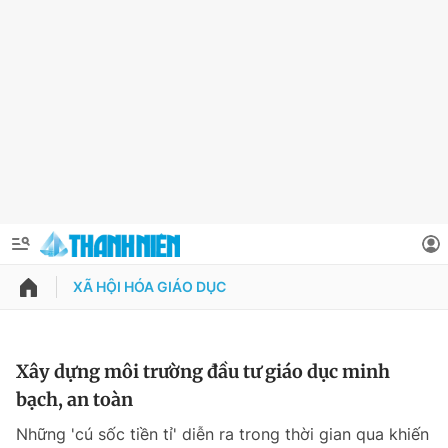
XÃ HỘI HÓA GIÁO DỤC
QUẢNG CÁO
ĐẶT BÁO
Thông tin tài khoản
Xây dựng môi trường đầu tư giáo dục minh
bạch, an toàn
Đổi mật khẩu
Chuyên mục
Những 'cú sốc tiền tỉ' diễn ra trong thời gian qua khiến
Tin đã lưu