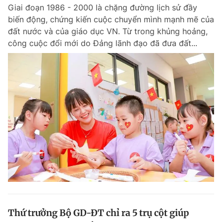
Giai đoạn 1986 - 2000 là chặng đường lịch sử đầy
biến động, chứng kiến cuộc chuyển mình mạnh mẽ của
đất nước và của giáo dục VN. Từ trong khủng hoảng,
Đọc Thanh Niên trên điện thoại
công cuộc đổi mới do Đảng lãnh đạo đã đưa đất...
Theo dõi báo trên
Hotline
Liên hệ quảng cáo
0906 645 777
0908 780 404
Đặt báo
Quảng cáo
RSS
Tòa soạn
Chính sách bảo m
Tổng biên tập: Nguyễn Ngọc Toàn
Phó tổng biên tập thường trực: Hải Thành
Phó tổng biên tập: Lâm Hiếu Dũng
Phó tổng biên tập: Trần Việt Hưng
Thứ trưởng Bộ GD-ĐT chỉ ra 5 trụ cột giúp
Tổng thư ký tòa soạn: Đức Trung