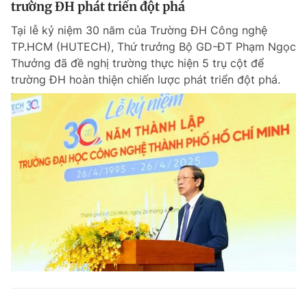
trường ĐH phát triển đột phá
Giấy phép xuất bản số 110/GP - BTTTT cấp ngày 24.3.2020
© 2003-2026 Bản quyền thuộc về Báo Thanh Niên. Cấm sao chép
Tại lễ kỷ niệm 30 năm của Trường ĐH Công nghệ
dưới mọi hình thức nếu không có sự chấp thuận bằng văn bản.
TP.HCM (HUTECH), Thứ trưởng Bộ GD-ĐT Phạm Ngọc
Phát triển bởi ePi Technologies, JSC.
Thưởng đã đề nghị trường thực hiện 5 trụ cột để
trường ĐH hoàn thiện chiến lược phát triển đột phá.