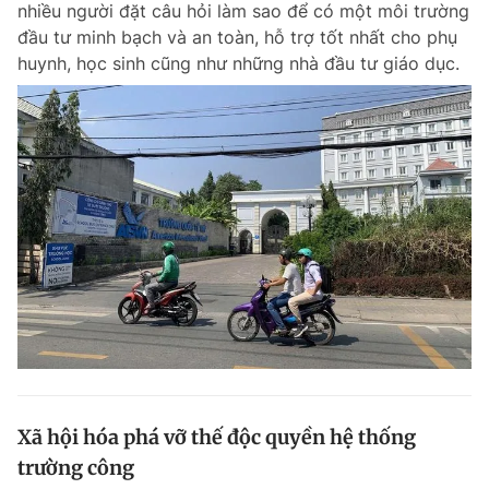
nhiều người đặt câu hỏi làm sao để có một môi trường
Chuyên mục khác
đầu tư minh bạch và an toàn, hỗ trợ tốt nhất cho phụ
Tin đã xem
huynh, học sinh cũng như những nhà đầu tư giáo dục.
Chào ngày mới
Tin 24h
Đăng xuất
Tin thị trường
Tin 360
Video
Magazine
Sản phẩm khác
Tiện ích
Bạn cần biết
Thông tin tòa soạn
Liên hệ quảng cáo
Xã hội hóa phá vỡ thế độc quyền hệ thống
trường công