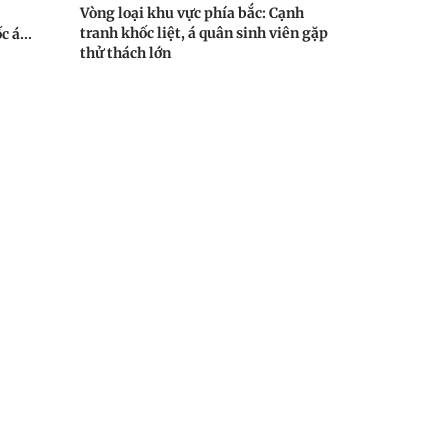
Vòng loại khu vực phía bắc: Cạnh
tranh khốc liệt, á quân sinh viên gặp
 á...
thử thách lớn