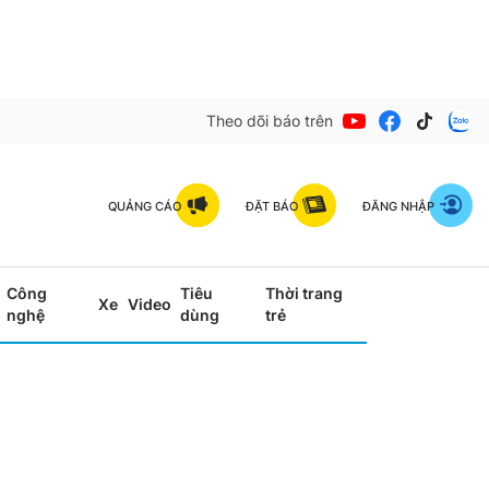
Theo dõi báo trên
QUẢNG CÁO
ĐẶT BÁO
ĐĂNG NHẬP
Công
Tiêu
Thời trang
Xe
Video
nghệ
dùng
trẻ