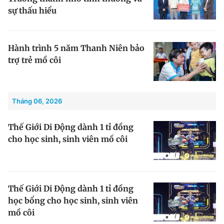
sự thấu hiểu
Giấy phép xuất bản số 110/GP - BTTTT cấp ngày 24.3.2020
© 2003-2026 Bản quyền thuộc về Báo Thanh Niên. Cấm sao chép
dưới mọi hình thức nếu không có sự chấp thuận bằng văn bản.
Phát triển bởi ePi Technologies, JSC.
Hành trình 5 năm Thanh Niên bảo
trợ trẻ mồ côi
Tháng 06, 2026
Thế Giới Di Động dành 1 tỉ đồng
cho học sinh, sinh viên mồ côi
Thế Giới Di Động dành 1 tỉ đồng
học bổng cho học sinh, sinh viên
mồ côi