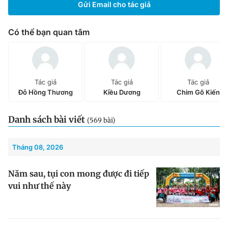
Gửi Email cho tác giả
Chuyên mục khác
Tin đã xem
Có thể bạn quan tâm
Chào ngày mới
Tin 24h
Đăng xuất
Tin thị trường
Tin 360
Tác giả
Tác giả
Tác giả
Đỗ Hồng Thương
Kiều Dương
Chim Gõ Kiến
Video
Magazine
Danh sách bài viết
(569 bài)
Sản phẩm khác
Tháng 08, 2026
Tiện ích
Bạn cần biết
Năm sau, tụi con mong được đi tiếp
vui như thế này
Thông tin tòa soạn
Liên hệ quảng cáo