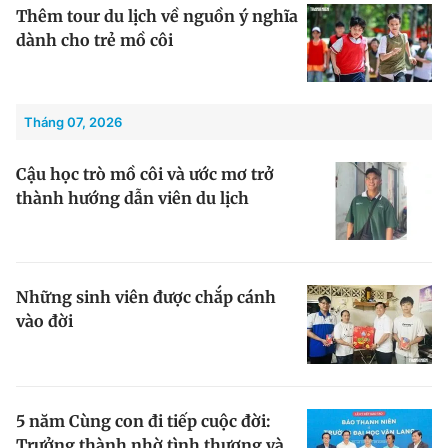
Thêm tour du lịch về nguồn ý nghĩa
dành cho trẻ mồ côi
Đọc Thanh Niên trên điện thoại
Tháng 07, 2026
Cậu học trò mồ côi và ước mơ trở
Theo dõi báo trên
thành hướng dẫn viên du lịch
Hotline
Liên hệ quảng cáo
0906 645 777
0908 780 404
Những sinh viên được chắp cánh
vào đời
Đặt báo
Quảng cáo
RSS
Tòa soạn
Chính sách bảo m
Tổng biên tập: Nguyễn Ngọc Toàn
Phó tổng biên tập thường trực: Hải Thành
Phó tổng biên tập: Lâm Hiếu Dũng
Phó tổng biên tập: Trần Việt Hưng
5 năm Cùng con đi tiếp cuộc đời:
Tổng thư ký tòa soạn: Đức Trung
Trưởng thành nhờ tình thương và