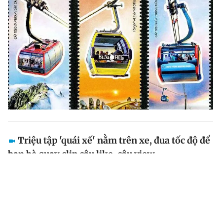
Triệu tập 'quái xế' nằm trên xe, đua tốc độ để
bạn bè quay clip câu like, câu view
Ngày 26.10, Đội CSGT - Trật tự Công an Q.Liên Chiểu
(TP. Đà Nẵng ) cho biết đã xác minh được một trong
hai 'quái xế' đua xe trên đường Bà Nà - Hoàng Văn
Thái nối dài.