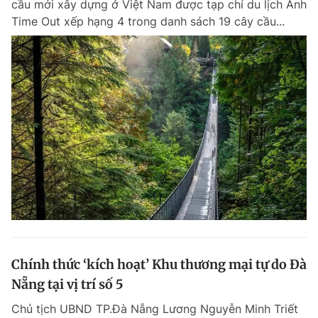
cầu mới xây dựng ở Việt Nam được tạp chí du lịch Anh
Chuyên mục khác
Time Out xếp hạng 4 trong danh sách 19 cây cầu...
Tin đã xem
Chào ngày mới
Tin 24h
Đăng xuất
Tin thị trường
Tin 360
Video
Magazine
Sản phẩm khác
Tiện ích
Bạn cần biết
Thông tin tòa soạn
Liên hệ quảng cáo
Chính thức ‘kích hoạt’ Khu thương mại tự do Đà
Nẵng tại vị trí số 5
Chủ tịch UBND TP.Đà Nẵng Lương Nguyễn Minh Triết