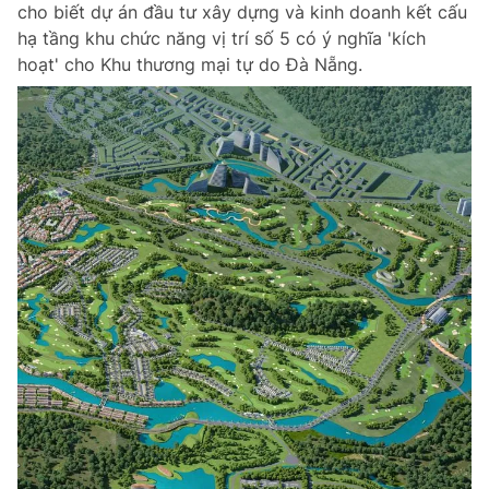
cho biết dự án đầu tư xây dựng và kinh doanh kết cấu
hạ tầng khu chức năng vị trí số 5 có ý nghĩa 'kích
hoạt' cho Khu thương mại tự do Đà Nẵng.
Đọc Thanh Niên trên điện thoại
Theo dõi báo trên
Hotline
Liên hệ quảng cáo
0906 645 777
0908 780 404
Đặt báo
Quảng cáo
RSS
Tòa soạn
Chính sách bảo m
Tổng biên tập: Nguyễn Ngọc Toàn
Phó tổng biên tập thường trực: Hải Thành
Phó tổng biên tập: Lâm Hiếu Dũng
Phó tổng biên tập: Trần Việt Hưng
Tổng thư ký tòa soạn: Đức Trung