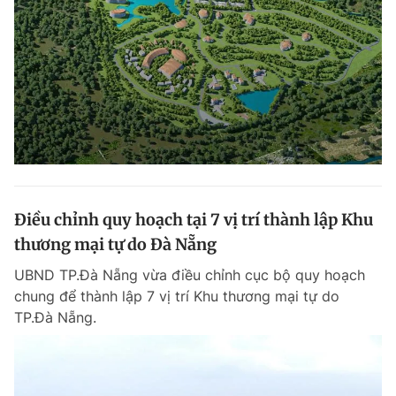
Giấy phép xuất bản số 110/GP - BTTTT cấp ngày 24.3.2020
© 2003-2026 Bản quyền thuộc về Báo Thanh Niên. Cấm sao chép
dưới mọi hình thức nếu không có sự chấp thuận bằng văn bản.
Phát triển bởi ePi Technologies, JSC.
Điều chỉnh quy hoạch tại 7 vị trí thành lập Khu
thương mại tự do Đà Nẵng
UBND TP.Đà Nẵng vừa điều chỉnh cục bộ quy hoạch
chung để thành lập 7 vị trí Khu thương mại tự do
TP.Đà Nẵng.