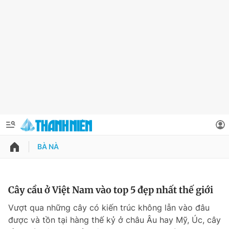
BÀ NÀ
QUẢNG CÁO
ĐẶT BÁO
Thông tin tài khoản
Cây cầu ở Việt Nam vào top 5 đẹp nhất thế giới
Đổi mật khẩu
Vượt qua những cây có kiến trúc không lẫn vào đâu
Chuyên mục
được và tồn tại hàng thế kỷ ở châu Âu hay Mỹ, Úc, cây
Tin đã lưu