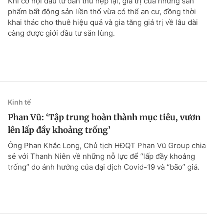
Khi cơ hội đầu tư dần thu hẹp lại, giá trị của những sản
phẩm bất động sản liền thổ vừa có thể an cư, đồng thời
khai thác cho thuê hiệu quả và gia tăng giá trị về lâu dài
càng được giới đầu tư săn lùng.
Kinh tế
Phan Vũ: ‘Tập trung hoàn thành mục tiêu, vươn
lên lấp đầy khoảng trống’
Ông Phan Khắc Long, Chủ tịch HÐQT Phan Vũ Group chia
sẻ với Thanh Niên về những nỗ lực để “lấp đầy khoảng
trống” do ảnh hưởng của đại dịch Covid-19 và “bão” giá.