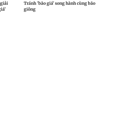
giải
Tránh 'bão giá' song hành cùng bão
iá'
giông