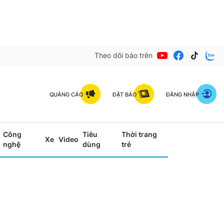
Theo dõi báo trên
QUẢNG CÁO
ĐẶT BÁO
ĐĂNG NHẬP
Công
Tiêu
Thời trang
Xe
Video
nghệ
dùng
trẻ