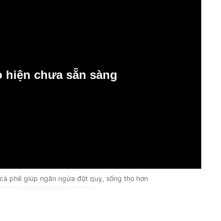
o hiện chưa sẵn sàng
cà phê giúp ngăn ngừa đột quỵ, sống thọ hơn