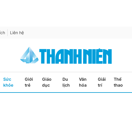
ích
Liên hệ
Sức
Giới
Giáo
Du
Văn
Giải
Thể
khỏe
trẻ
dục
lịch
hóa
trí
thao