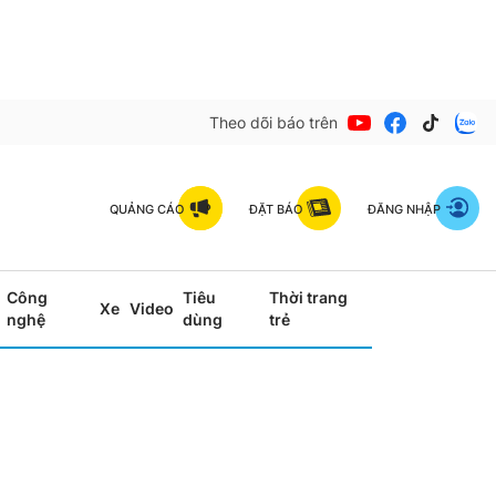
Theo dõi báo trên
QUẢNG CÁO
ĐẶT BÁO
ĐĂNG NHẬP
Công
Tiêu
Thời trang
Xe
Video
nghệ
dùng
trẻ