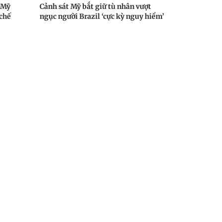
 Mỹ
Cảnh sát Mỹ bắt giữ tù nhân vượt
chế
ngục người Brazil ‘cực kỳ nguy hiểm’