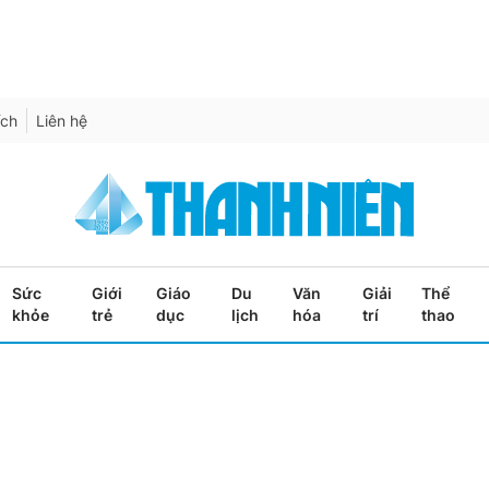
ích
Liên hệ
Sức
Giới
Giáo
Du
Văn
Giải
Thể
khỏe
trẻ
dục
lịch
hóa
trí
thao