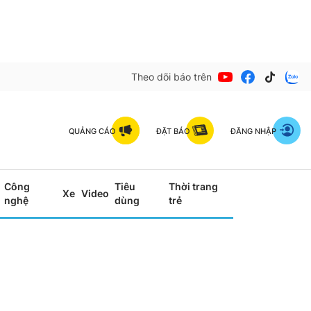
Theo dõi báo trên
QUẢNG CÁO
ĐẶT BÁO
ĐĂNG NHẬP
Công
Tiêu
Thời trang
Xe
Video
nghệ
dùng
trẻ