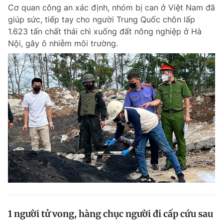
Cơ quan công an xác định, nhóm bị can ở Việt Nam đã
giúp sức, tiếp tay cho người Trung Quốc chôn lấp
1.623 tấn chất thải chì xuống đất nông nghiệp ở Hà
Đọc Thanh Niên trên điện thoại
Nội, gây ô nhiễm môi trường.
Theo dõi báo trên
Hotline
Liên hệ quảng cáo
0906 645 777
0908 780 404
Đặt báo
Quảng cáo
RSS
Tòa soạn
Chính sách bảo m
Tổng biên tập: Nguyễn Ngọc Toàn
Phó tổng biên tập thường trực: Hải Thành
Phó tổng biên tập: Lâm Hiếu Dũng
Phó tổng biên tập: Trần Việt Hưng
1 người tử vong, hàng chục người đi cấp cứu sau
Tổng thư ký tòa soạn: Đức Trung