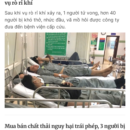
vụ rò rỉ khí
Giấy phép xuất bản số 110/GP - BTTTT cấp ngày 24.3.2020
© 2003-2026 Bản quyền thuộc về Báo Thanh Niên. Cấm sao chép
Sau khi vụ rò rỉ khí xảy ra, 1 người tử vong, hơn 40
dưới mọi hình thức nếu không có sự chấp thuận bằng văn bản.
người bị khó thở, nhức đầu, vã mồ hôi được công ty
Phát triển bởi ePi Technologies, JSC.
đưa đến bệnh viện cấp cứu.
Mua bán chất thải nguy hại trái phép, 3 người bị