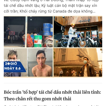
tái chế dầu nhớt lậu; Kỷ luật cán bộ mặt trận say xỉn
cởi trần; Khói cháy rừng từ Canada đe dọa không...
Bóc trần 'tổ hợp' tái chế dầu nhớt thải liên tỉnh:
Theo chân rết thu gom nhớt thải