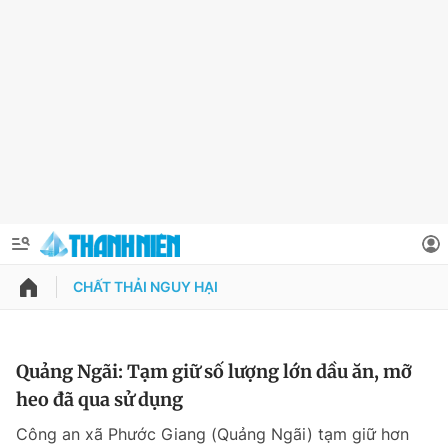
CHẤT THẢI NGUY HẠI
QUẢNG CÁO
ĐẶT BÁO
Thông tin tài khoản
Quảng Ngãi: Tạm giữ số lượng lớn dầu ăn, mỡ
heo đã qua sử dụng
Đổi mật khẩu
Chuyên mục
Công an xã Phước Giang (Quảng Ngãi) tạm giữ hơn
Tin đã lưu