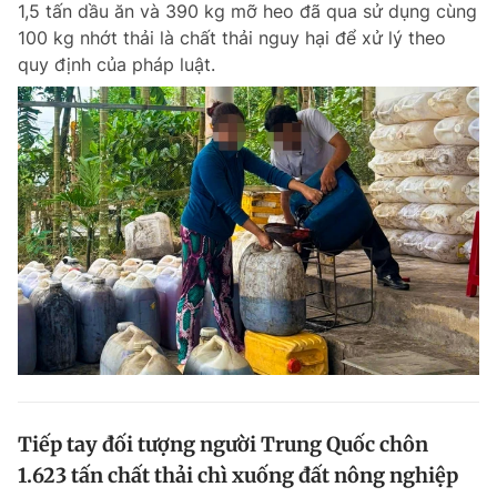
1,5 tấn dầu ăn và 390 kg mỡ heo đã qua sử dụng cùng
Chuyên mục khác
100 kg nhớt thải là chất thải nguy hại để xử lý theo
Tin đã xem
quy định của pháp luật.
Chào ngày mới
Tin 24h
Đăng xuất
Tin thị trường
Tin 360
Video
Magazine
Sản phẩm khác
Tiện ích
Bạn cần biết
Thông tin tòa soạn
Liên hệ quảng cáo
Tiếp tay đối tượng người Trung Quốc chôn
1.623 tấn chất thải chì xuống đất nông nghiệp