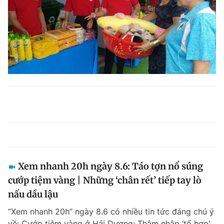
Xem nhanh 20h ngày 8.6: Táo tợn nổ súng
cướp tiệm vàng | Những ‘chân rết’ tiếp tay lò
nấu dầu lậu
“Xem nhanh 20h” ngày 8.6 có nhiều tin tức đáng chú ý
về: Cướp tiệm vàng ở Hải Dương; Thâm nhập ‘tổ hợp’