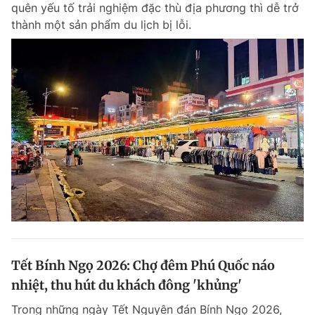
quên yếu tố trải nghiệm đặc thù địa phương thì dễ trở
thành một sản phẩm du lịch bị lỗi.
Đọc Thanh Niên trên điện thoại
Theo dõi báo trên
Hotline
Liên hệ quảng cáo
0906 645 777
0908 780 404
Đặt báo
Quảng cáo
RSS
Tòa soạn
Chính sách bảo m
Tổng biên tập: Nguyễn Ngọc Toàn
Tết Bính Ngọ 2026: Chợ đêm Phú Quốc náo
Phó tổng biên tập thường trực: Hải Thành
Phó tổng biên tập: Lâm Hiếu Dũng
nhiệt, thu hút du khách đông 'khủng'
Phó tổng biên tập: Trần Việt Hưng
Tổng thư ký tòa soạn: Đức Trung
Trong những ngày Tết Nguyên đán Bính Ngọ 2026,