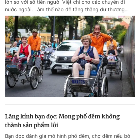
lớn so với số tiền người Việt chi cho các chuyến đi
Chuyên mục khác
nước ngoài. Làm thế nào để tăng thặng dư thương...
Tin đã xem
Chào ngày mới
Tin 24h
Đăng xuất
Tin thị trường
Tin 360
Video
Magazine
Sản phẩm khác
Tiện ích
Bạn cần biết
Thông tin tòa soạn
Liên hệ quảng cáo
Lăng kính bạn đọc: Mong phố đêm không
thành sản phẩm lỗi
Bạn đọc đánh giá mô hình phố đêm, chợ đêm nếu bỏ