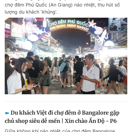
chợ đêm Phú Quốc (An Giang) náo nhiệt, thu hút số
Giấy phép xuất bản số 110/GP - BTTTT cấp ngày 24.3.2020
© 2003-2026 Bản quyền thuộc về Báo Thanh Niên. Cấm sao chép
lượng du khách 'khủng'.
dưới mọi hình thức nếu không có sự chấp thuận bằng văn bản.
Phát triển bởi ePi Technologies, JSC.
Du khách Việt đi chợ đêm ở Bangalore gặp
chủ shop siêu dễ mến | Xin chào Ấn Độ - P6
Giữa không khí náo nhiệt của chợ đêm Bangalore,