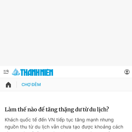
CHỢ ĐÊM
QUẢNG CÁO
ĐẶT BÁO
Thông tin tài khoản
Làm thế nào để tăng thặng dư từ du lịch?
Đổi mật khẩu
Khách quốc tế đến VN tiếp tục tăng mạnh nhưng
Chuyên mục
nguồn thu từ du lịch vẫn chưa tạo được khoảng cách
Tin đã lưu