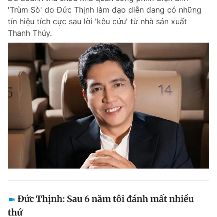
'Trùm Sò' do Đức Thịnh làm đạo diễn đang có những
Giấy phép xuất bản số 110/GP - BTTTT cấp ngày 24.3.2020
© 2003-2026 Bản quyền thuộc về Báo Thanh Niên. Cấm sao chép
tín hiệu tích cực sau lời 'kêu cứu' từ nhà sản xuất
dưới mọi hình thức nếu không có sự chấp thuận bằng văn bản.
Thanh Thúy.
Phát triển bởi ePi Technologies, JSC.
Đức Thịnh: Sau 6 năm tôi đánh mất nhiều
thứ