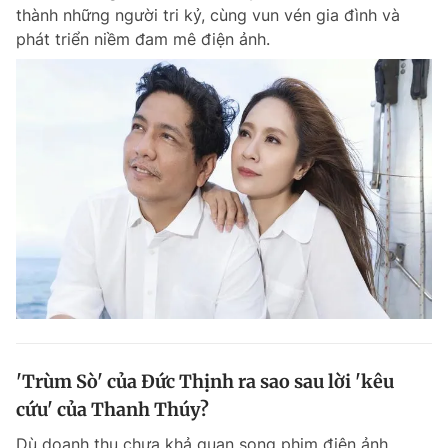
thành những người tri kỷ, cùng vun vén gia đình và
phát triển niềm đam mê điện ảnh.
Đọc Thanh Niên trên điện thoại
Theo dõi báo trên
Hotline
Liên hệ quảng cáo
0906 645 777
0908 780 404
Đặt báo
Quảng cáo
RSS
Tòa soạn
Chính sách bảo m
Tổng biên tập: Nguyễn Ngọc Toàn
'Trùm Sò' của Đức Thịnh ra sao sau lời 'kêu
Phó tổng biên tập thường trực: Hải Thành
Phó tổng biên tập: Lâm Hiếu Dũng
cứu' của Thanh Thúy?
Phó tổng biên tập: Trần Việt Hưng
Tổng thư ký tòa soạn: Đức Trung
Dù doanh thu chưa khả quan song phim điện ảnh