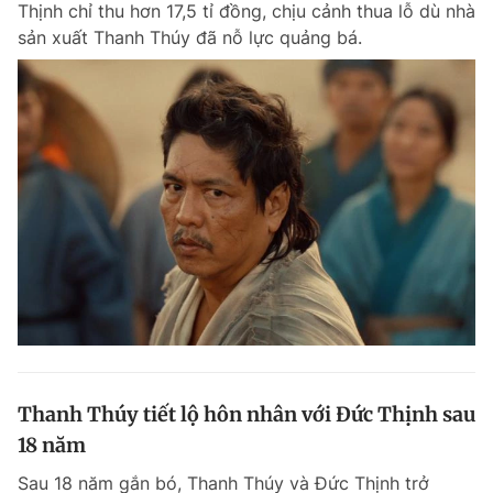
Thịnh chỉ thu hơn 17,5 tỉ đồng, chịu cảnh thua lỗ dù nhà
Chuyên mục khác
sản xuất Thanh Thúy đã nỗ lực quảng bá.
Tin đã xem
Chào ngày mới
Tin 24h
Đăng xuất
Tin thị trường
Tin 360
Video
Magazine
Sản phẩm khác
Tiện ích
Bạn cần biết
Thông tin tòa soạn
Liên hệ quảng cáo
Thanh Thúy tiết lộ hôn nhân với Đức Thịnh sau
18 năm
Sau 18 năm gắn bó, Thanh Thúy và Đức Thịnh trở