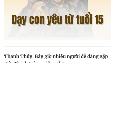
Thanh Thúy: Bây giờ nhiều người dễ dàng gặp
Đức Thịnh trên... video clip
Không chỉ ăn ý trong công việc với công ty sản xuất
phim, ở nền tảng mạng xã hội Đức Thịnh và Thanh
Thúy cũng đang gặt hái khá nhiều thành công.