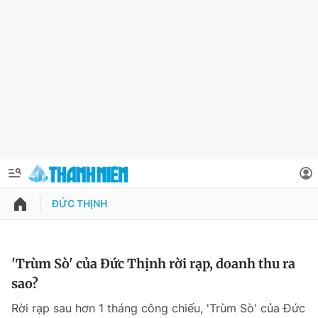
ĐỨC THỊNH
QUẢNG CÁO
ĐẶT BÁO
Thông tin tài khoản
'Trùm Sò' của Đức Thịnh rời rạp, doanh thu ra
sao?
Đổi mật khẩu
Chuyên mục
Rời rạp sau hơn 1 tháng công chiếu, 'Trùm Sò' của Đức
Tin đã lưu